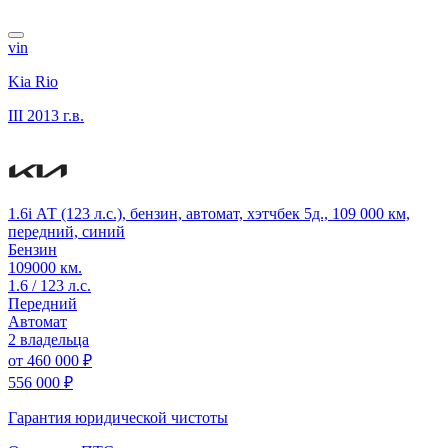
vin
Kia Rio
III
2013 г.в.
1.6i АТ (123 л.с.), бензин, автомат, хэтчбек 5д., 109 000 км,
передний, синий
Бензин
109000 км.
1.6 / 123 л.с.
Передний
Автомат
2 владельца
от
460 000 ₽
556 000 ₽
Гарантия юридической чистоты