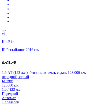
vin
Kia Rio
III Рестайлинг
2016 г.в.
1.6 АТ (123 л.с.), бензин, автомат, седан, 123 000 км,
передний, серый
Бензин
123000 км.
1.6 / 123 л.с.
Передний
Автомат
1 владелец