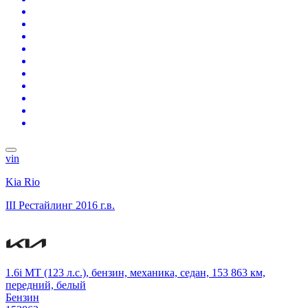
vin
Kia Rio
III Рестайлинг
2016 г.в.
1.6i MT (123 л.с.), бензин, механика, седан, 153 863 км,
передний, белый
Бензин