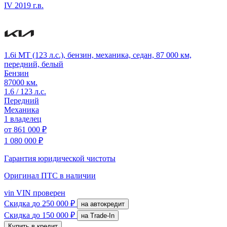
IV
2019 г.в.
1.6i MT (123 л.с.), бензин, механика, седан, 87 000 км,
передний, белый
Бензин
87000 км.
1.6 / 123 л.с.
Передний
Механика
1 владелец
от
861 000 ₽
1 080 000 ₽
Гарантия юридической чистоты
Оригинал ПТС
в наличии
vin
VIN проверен
Скидка
до 250 000 ₽
на автокредит
Скидка
до 150 000 ₽
на Trade-In
Купить в кредит