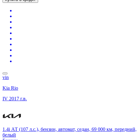
vin
Kia Rio
IV
2017 г.в.
1.4i АТ (107 л.с.), бензин, автомат, седан, 69 000 км, передний,
белый