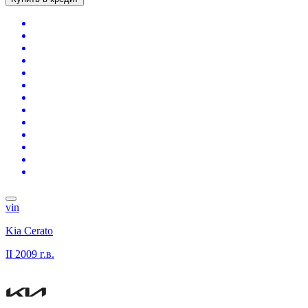
vin
Kia Cerato
II
2009 г.в.