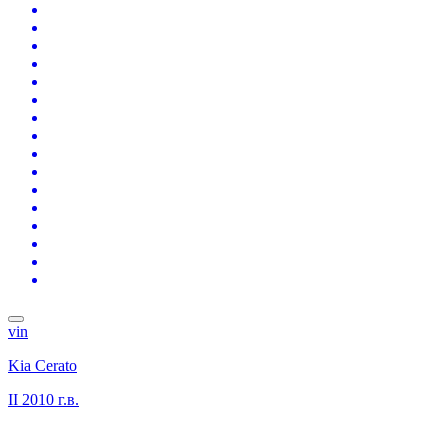
vin
Kia Cerato
II
2010 г.в.