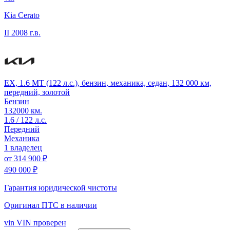
Kia Cerato
II
2008 г.в.
EX, 1.6 MT (122 л.с.), бензин, механика, седан, 132 000 км,
передний, золотой
Бензин
132000 км.
1.6 / 122 л.с.
Передний
Механика
1 владелец
от
314 900 ₽
490 000 ₽
Гарантия юридической чистоты
Оригинал ПТС
в наличии
vin
VIN проверен