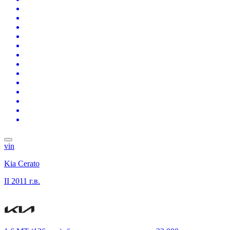
vin
Kia Cerato
II
2011 г.в.