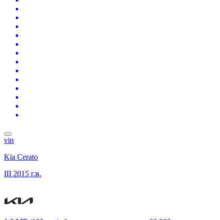
vin
Kia Cerato
III
2015 г.в.