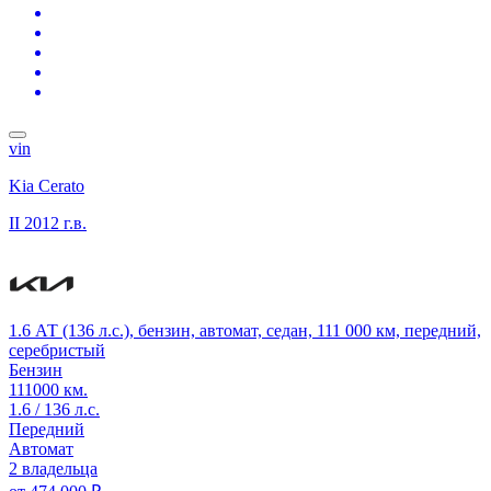
vin
Kia Cerato
II
2012 г.в.
1.6 АТ (136 л.с.), бензин, автомат, седан, 111 000 км, передний,
серебристый
Бензин
111000 км.
1.6 / 136 л.с.
Передний
Автомат
2 владельца