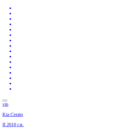
vin
Kia Cerato
II
2010 г.в.