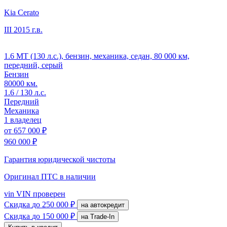
Kia Cerato
III
2015 г.в.
1.6 MT (130 л.с.), бензин, механика, седан, 80 000 км,
передний, серый
Бензин
80000 км.
1.6 / 130 л.с.
Передний
Механика
1 владелец
от
657 000 ₽
960 000 ₽
Гарантия юридической чистоты
Оригинал ПТС
в наличии
vin
VIN проверен
Скидка
до 250 000 ₽
на автокредит
Скидка
до 150 000 ₽
на Trade-In