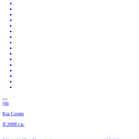
vin
Kia Cerato
II
2008 г.в.