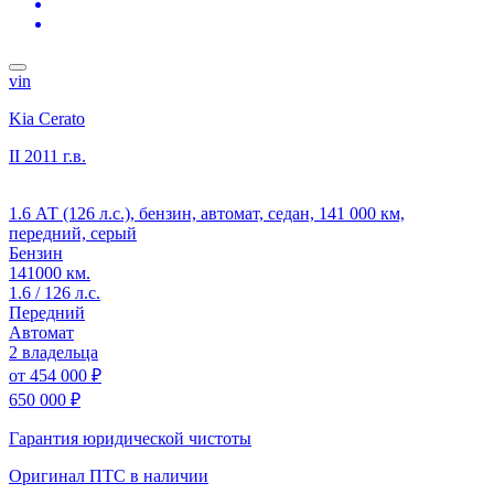
vin
Kia Cerato
II
2011 г.в.
1.6 АТ (126 л.с.), бензин, автомат, седан, 141 000 км,
передний, серый
Бензин
141000 км.
1.6 / 126 л.с.
Передний
Автомат
2 владельца
от
454 000 ₽
650 000 ₽
Гарантия юридической чистоты
Оригинал ПТС
в наличии