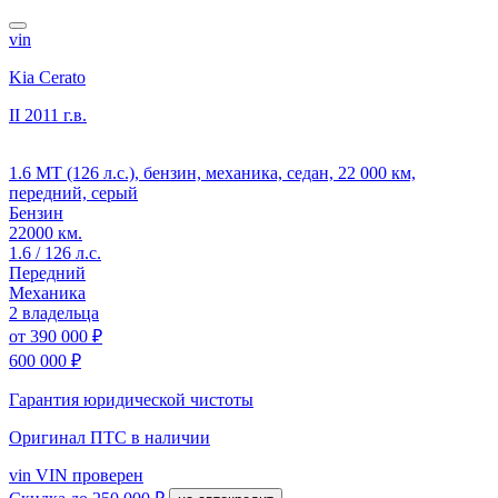
vin
Kia Cerato
II
2011 г.в.
1.6 MT (126 л.с.), бензин, механика, седан, 22 000 км,
передний, серый
Бензин
22000 км.
1.6 / 126 л.с.
Передний
Механика
2 владельца
от
390 000 ₽
600 000 ₽
Гарантия юридической чистоты
Оригинал ПТС
в наличии
vin
VIN проверен