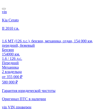
vin
Kia Cerato
II
2010 г.в.
1.6 MT (126 л.с.), бензин, механика, седан, 154 000 км,
передний, бежевый
Бензин
154000 км.
1.6 / 126 л.с.
Передний
Механика
2 владельца
от
355 000 ₽
580 000 ₽
Гарантия юридической чистоты
Оригинал ПТС
в наличии
vin
VIN проверен