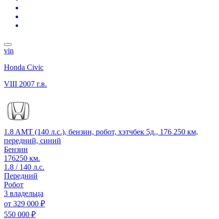
vin
Honda Civic
VIII
2007 г.в.
1.8 AMT (140 л.с.), бензин, робот, хэтчбек 5д., 176 250 км,
передний, синий
Бензин
176250 км.
1.8 / 140 л.с.
Передний
Робот
3 владельца
от
329 000 ₽
550 000 ₽