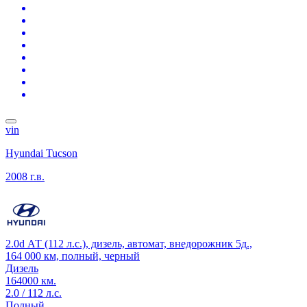
vin
Hyundai Tucson
2008 г.в.
2.0d АТ (112 л.с.), дизель, автомат, внедорожник 5д.,
164 000 км, полный, черный
Дизель
164000 км.
2.0 / 112 л.с.
Полный