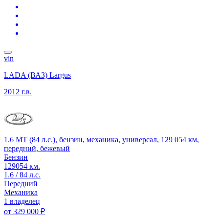
vin
LADA (ВАЗ) Largus
2012 г.в.
1.6 MT (84 л.с.), бензин, механика, универсал, 129 054 км,
передний, бежевый
Бензин
129054 км.
1.6 / 84 л.с.
Передний
Механика
1 владелец
от
329 000 ₽