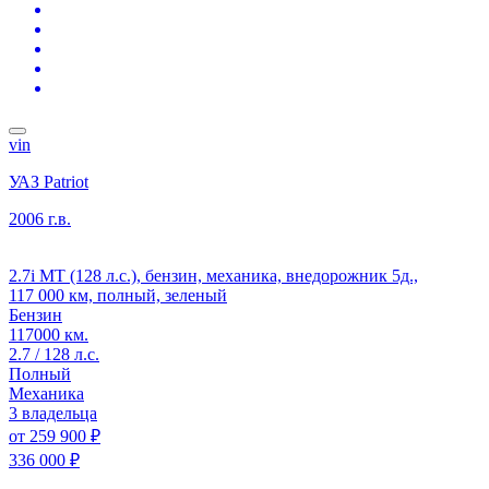
vin
УАЗ Patriot
2006 г.в.
2.7i MT (128 л.с.), бензин, механика, внедорожник 5д.,
117 000 км, полный, зеленый
Бензин
117000 км.
2.7 / 128 л.с.
Полный
Механика
3 владельца
от
259 900 ₽
336 000 ₽