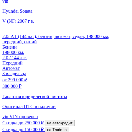
vin
Hyundai Sonata
V (NF)
2007 г.в.
2.0i АТ (144 л.с.), бензин, автомат, седан, 198 000 км,
передний, синий
Бензин
198000 км.
2.0 / 144 л.с.
Передний
Автомат
3 владельца
от
299 000 ₽
380 000 ₽
Гарантия юридической чистоты
Оригинал ПТС
в наличии
vin
VIN проверен
Скидка
до 250 000 ₽
на автокредит
Скидка
до 150 000 ₽
на Trade-In