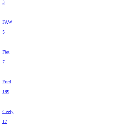
3
FAW
5
Fiat
7
Ford
189
Geely
17