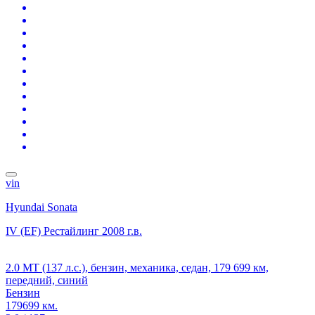
vin
Hyundai Sonata
IV (EF) Рестайлинг
2008 г.в.
2.0 MT (137 л.с.), бензин, механика, седан, 179 699 км,
передний, синий
Бензин
179699 км.