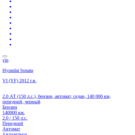
vin
Hyundai Sonata
VI (YF)
2012 г.в.
2.0 АТ (150 л.с.), бензин, автомат, седан, 140 000 км,
передний, черный
Бензин
140000 км.
2.0 / 150 л.с.
Передний
Автомат
4 владельца