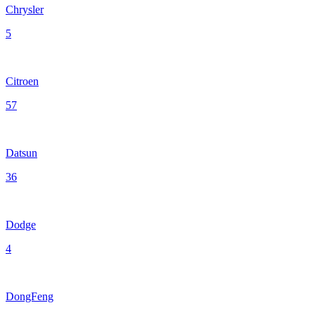
Chrysler
5
Citroen
57
Datsun
36
Dodge
4
DongFeng