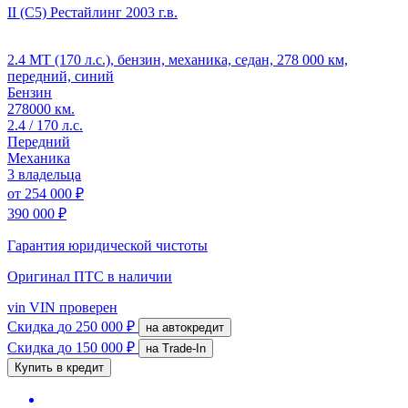
II (C5) Рестайлинг
2003 г.в.
2.4 MT (170 л.с.), бензин, механика, седан, 278 000 км,
передний, синий
Бензин
278000 км.
2.4 / 170 л.с.
Передний
Механика
3 владельца
от
254 000 ₽
390 000 ₽
Гарантия юридической чистоты
Оригинал ПТС
в наличии
vin
VIN проверен
Скидка
до 250 000 ₽
на автокредит
Скидка
до 150 000 ₽
на Trade-In
Купить в кредит