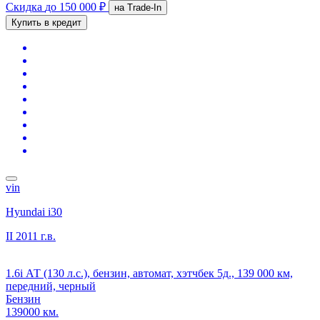
Скидка
до 150 000 ₽
на Trade-In
Купить в кредит
vin
Hyundai i30
II
2011 г.в.
1.6i АТ (130 л.с.), бензин, автомат, хэтчбек 5д., 139 000 км,
передний, черный
Бензин
139000 км.