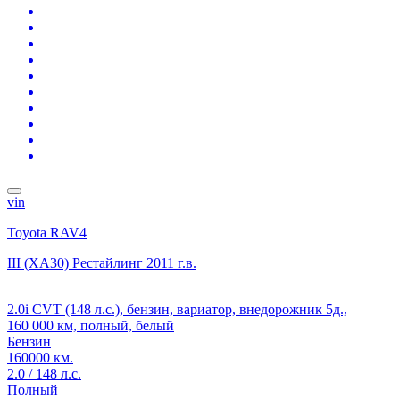
vin
Toyota RAV4
III (XA30) Рестайлинг
2011 г.в.
2.0i CVT (148 л.с.), бензин, вариатор, внедорожник 5д.,
160 000 км, полный, белый
Бензин
160000 км.
2.0 / 148 л.с.
Полный