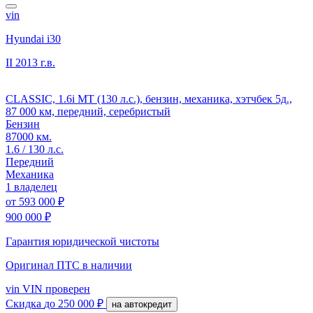
vin
Hyundai i30
II
2013 г.в.
CLASSIC, 1.6i MT (130 л.с.), бензин, механика, хэтчбек 5д.,
87 000 км, передний, серебристый
Бензин
87000 км.
1.6 / 130 л.с.
Передний
Механика
1 владелец
от
593 000 ₽
900 000 ₽
Гарантия юридической чистоты
Оригинал ПТС
в наличии
vin
VIN проверен
Скидка
до 250 000 ₽
на автокредит