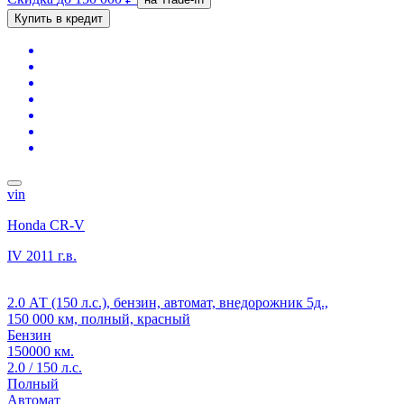
Купить в кредит
vin
Honda CR-V
IV
2011 г.в.
2.0 АТ (150 л.с.), бензин, автомат, внедорожник 5д.,
150 000 км, полный, красный
Бензин
150000 км.
2.0 / 150 л.с.
Полный
Автомат