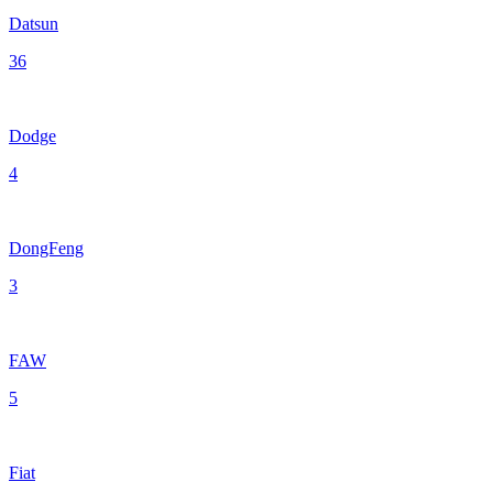
Datsun
36
Dodge
4
DongFeng
3
FAW
5
Fiat