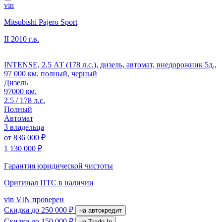
vin
Mitsubishi Pajero Sport
II
2010 г.в.
INTENSE, 2.5 АТ (178 л.с.), дизель, автомат, внедорожник 5д.,
97 000 км, полный, черный
Дизель
97000 км.
2.5 / 178 л.с.
Полный
Автомат
3 владельца
от
836 000 ₽
1 130 000 ₽
Гарантия юридической чистоты
Оригинал ПТС
в наличии
vin
VIN проверен
Скидка
до 250 000 ₽
на автокредит
Скидка
до 150 000 ₽
на Trade-In