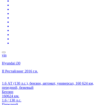
vin
Hyundai i30
II Рестайлинг
2016 г.в.
1.6 АТ (130 л.с.), бензин, автомат, универсал, 160 624 км,
передний, бежевый
Бензин
160624 км.
1.6 / 130 л.с.
Передний