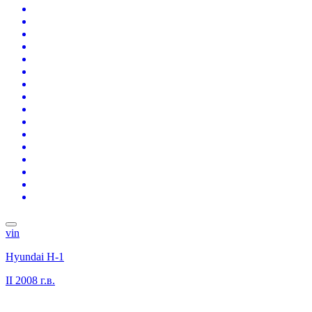
vin
Hyundai H-1
II
2008 г.в.