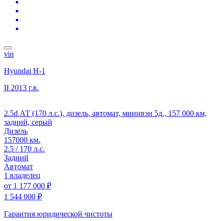
vin
Hyundai H-1
II
2013 г.в.
2.5d АТ (170 л.с.), дизель, автомат, минивэн 5д., 157 000 км,
задний, серый
Дизель
157000 км.
2.5 / 170 л.с.
Задний
Автомат
1 владелец
от
1 177 000 ₽
1 544 000 ₽
Гарантия юридической чистоты