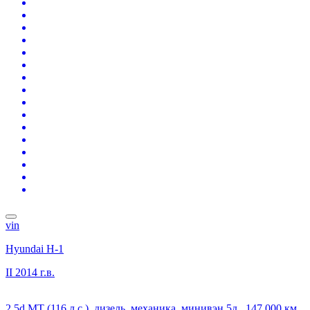
vin
Hyundai H-1
II
2014 г.в.
2.5d MT (116 л.с.), дизель, механика, минивэн 5д., 147 000 км,