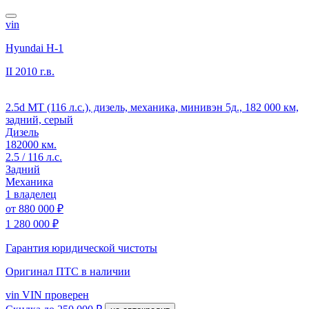
vin
Hyundai H-1
II
2010 г.в.
2.5d MT (116 л.с.), дизель, механика, минивэн 5д., 182 000 км,
задний, серый
Дизель
182000 км.
2.5 / 116 л.с.
Задний
Механика
1 владелец
от
880 000 ₽
1 280 000 ₽
Гарантия юридической чистоты
Оригинал ПТС
в наличии
vin
VIN проверен