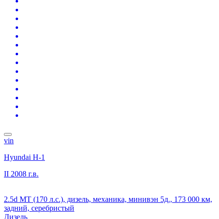
vin
Hyundai H-1
II
2008 г.в.
2.5d MT (170 л.с.), дизель, механика, минивэн 5д., 173 000 км,
задний, серебристый
Дизель