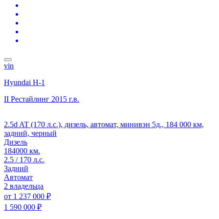
vin
Hyundai H-1
II Рестайлинг
2015 г.в.
2.5d AT (170 л.с.), дизель, автомат, минивэн 5д., 184 000 км,
задний, черный
Дизель
184000 км.
2.5 / 170 л.с.
Задний
Автомат
2 владельца
от
1 237 000 ₽
1 590 000 ₽