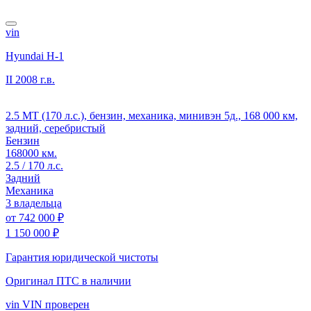
vin
Hyundai H-1
II
2008 г.в.
2.5 MT (170 л.с.), бензин, механика, минивэн 5д., 168 000 км,
задний, серебристый
Бензин
168000 км.
2.5 / 170 л.с.
Задний
Механика
3 владельца
от
742 000 ₽
1 150 000 ₽
Гарантия юридической чистоты
Оригинал ПТС
в наличии
vin
VIN проверен