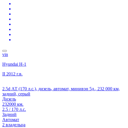
vin
Hyundai H-1
II
2012 г.в.
2.5d АТ (170 л.с.), дизель, автомат, минивэн 5д., 232 000 км,
задний, серый
Дизель
232000 км.
2.5 / 170 л.с.
Задний
Автомат
2 владельца