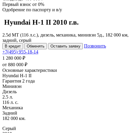
Первый взнос
от 0%
Одобрение
по паспорту и в/у
Hyundai H-1
II
2010 г.в.
2.5d MT (116 л.с.), дизель, механика, минивэн 5д., 182 000 км,
задний, серый
Позвонить
В кредит
Обменять
Оставить заявку
+7(495) 955-18-14
1 280 000 ₽
от
880 000
₽
Основные характеристики
Hyundai H-1 II
Гарантия 2 года
Минивэн
Дизель
2.5 л.
116 л. с.
Механика
Задний
182 000 км.
Серый