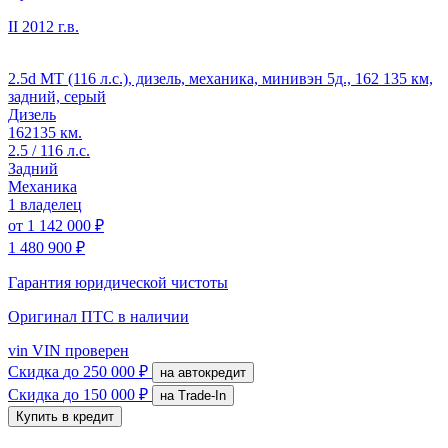
II
2012 г.в.
2.5d MT (116 л.с.), дизель, механика, минивэн 5д., 162 135 км,
задний, серый
Дизель
162135 км.
2.5 / 116 л.с.
Задний
Механика
1 владелец
от
1 142 000 ₽
1 480 900 ₽
Гарантия юридической чистоты
Оригинал ПТС
в наличии
vin
VIN проверен
Скидка
до 250 000 ₽
на автокредит
Скидка
до 150 000 ₽
на Trade-In
Купить в кредит