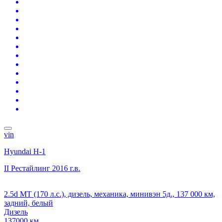
vin
Hyundai H-1
II Рестайлинг
2016 г.в.
2.5d MT (170 л.с.), дизель, механика, минивэн 5д., 137 000 км,
задний, белый
Дизель
137000 км.