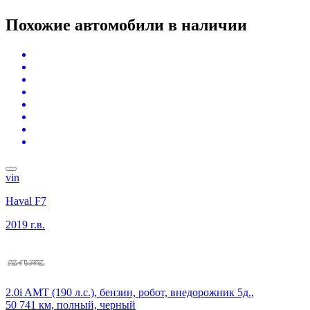
Похожие автомобили
в наличии
vin
Haval F7
2019 г.в.
2.0i AMT (190 л.с.), бензин, робот, внедорожник 5д.,
50 741 км, полный, черный