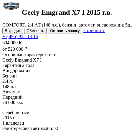
Geely Emgrand X7
I
2015 г.в.
COMFORT, 2.4 АТ (148 л.с.), бензин, автомат, внедорожник 5д.
Позвонить
В кредит
Обменять
Оставить заявку
+7(495) 955-18-14
604 000 ₽
от
520 000
₽
Основные характеристики
Geely Emgrand X7 I
Гарантия 2 года
Внедорожник
Бензин
2.4 л.
148 л. с.
Автомат
Передний
74 000 км.
Серебристый
2015 г.
1 владелец
Заинтересовал автомобиль!