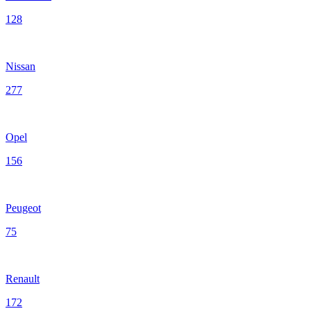
128
Nissan
277
Opel
156
Peugeot
75
Renault
172