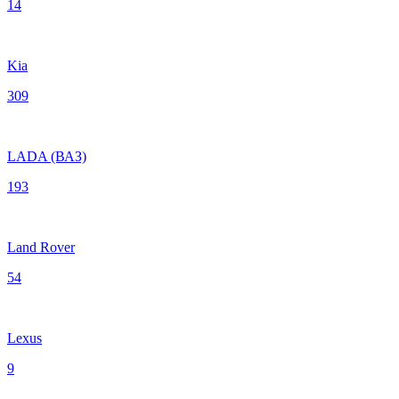
14
Kia
309
LADA (ВАЗ)
193
Land Rover
54
Lexus
9