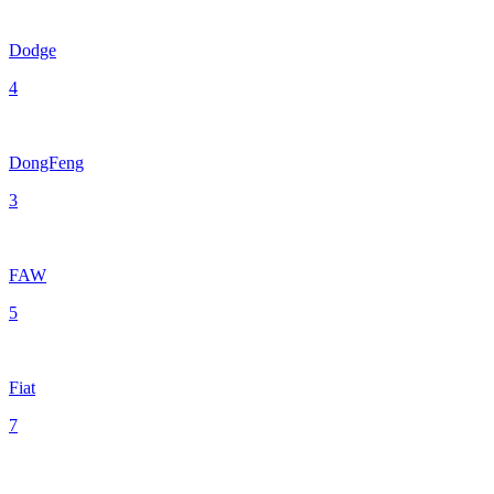
Dodge
4
DongFeng
3
FAW
5
Fiat
7