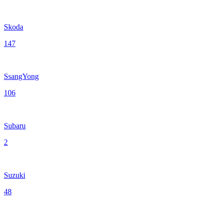
Skoda
147
SsangYong
106
Subaru
2
Suzuki
48