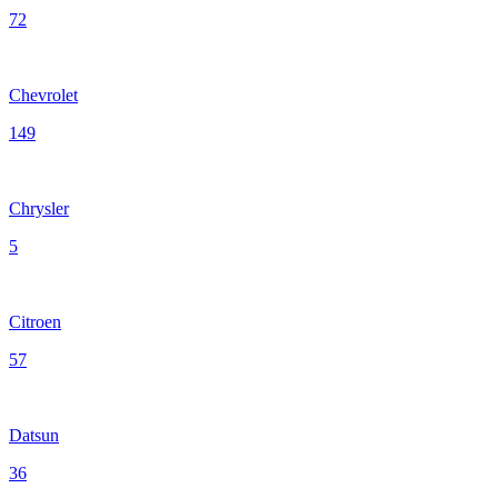
72
Chevrolet
149
Chrysler
5
Citroen
57
Datsun
36