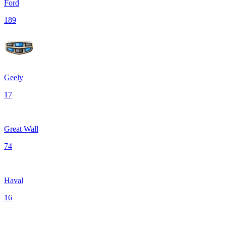
Ford
189
Geely
17
Great Wall
74
Haval
16