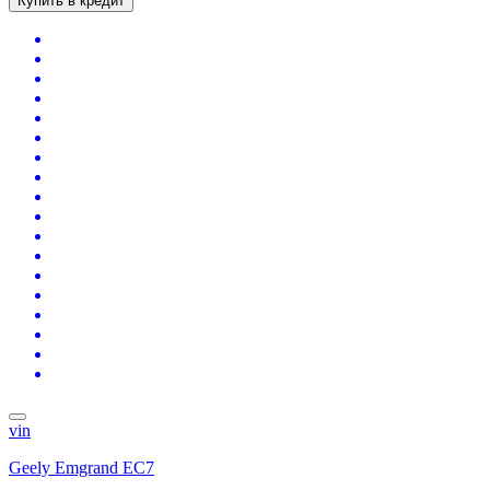
Купить в кредит
vin
Geely Emgrand EC7