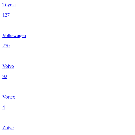
Toyota
127
Volkswagen
270
Volvo
92
Vortex
4
Zotye