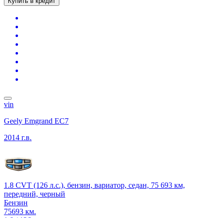
Купить в кредит
vin
Geely Emgrand EC7
2014 г.в.
1.8 CVT (126 л.с.), бензин, вариатор, седан, 75 693 км,
передний, черный
Бензин
75693 км.