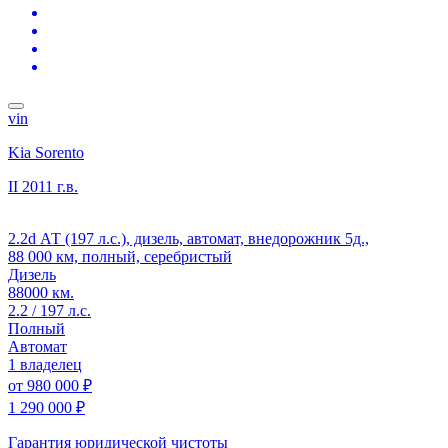
vin
Kia Sorento
II
2011 г.в.
2.2d АТ (197 л.с.), дизель, автомат, внедорожник 5д.,
88 000 км, полный, серебристый
Дизель
88000 км.
2.2 / 197 л.с.
Полный
Автомат
1 владелец
от
980 000 ₽
1 290 000 ₽
Гарантия юридической чистоты