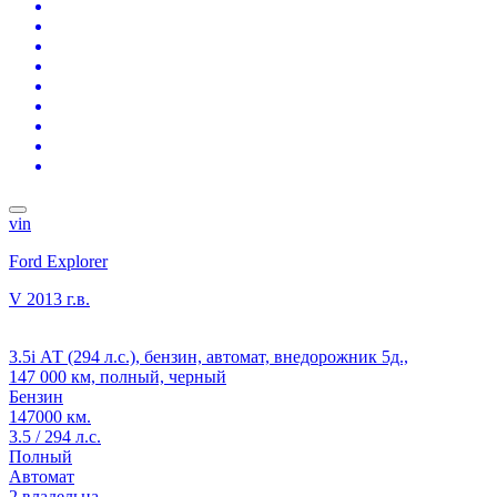
vin
Ford Explorer
V
2013 г.в.
3.5i АТ (294 л.с.), бензин, автомат, внедорожник 5д.,
147 000 км, полный, черный
Бензин
147000 км.
3.5 / 294 л.с.
Полный
Автомат
2 владельца