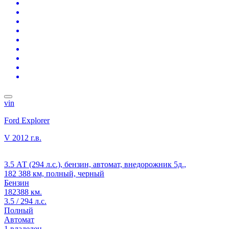
vin
Ford Explorer
V
2012 г.в.
3.5 АТ (294 л.с.), бензин, автомат, внедорожник 5д.,
182 388 км, полный, черный
Бензин
182388 км.
3.5 / 294 л.с.
Полный
Автомат
1 владелец