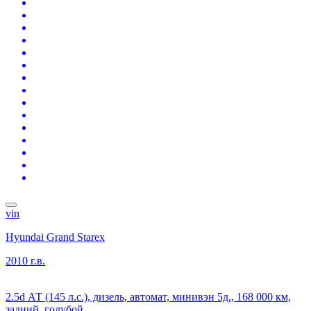
vin
Hyundai Grand Starex
2010 г.в.
2.5d АТ (145 л.с.), дизель, автомат, минивэн 5д., 168 000 км,
задний, голубой