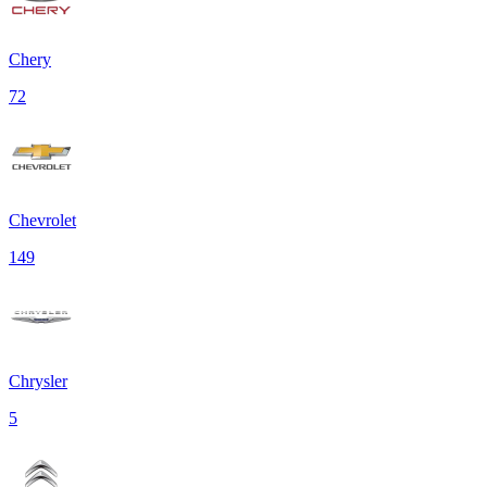
Chery
72
Chevrolet
149
Chrysler
5