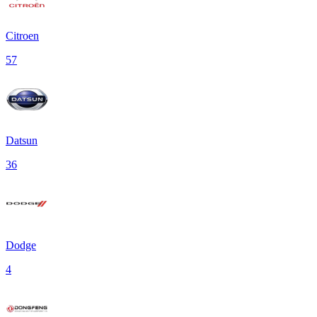
Citroen
57
Datsun
36
Dodge
4