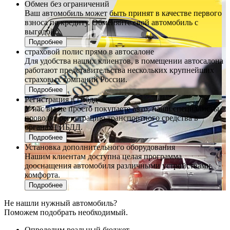
Обмен без ограничений
Ваш автомобиль может быть принят в качестве первого
взноса по кредиту. Обменяйте свой автомобиль с
выгодой.
Подробнее
страховой полис прямо в автосалоне
Для удобства наших клиентов, в помещении автосалона
работают представительства нескольких крупнейших
страховых компаний России.
Подробнее
Регистрация в гибдд
У нас вы не просто покупаете авто, наши специалисты
проводят регистрацию транспортного средства в
органах ГИБДД.
Подробнее
Установка дополнительного оборудования
Нашим клиентам доступна целая программа
дооснащения автомобиля различными устройствами
комфорта.
Подробнее
Не нашли нужный автомобиль?
Поможем подобрать необходимый.
Определим реальный бюджет