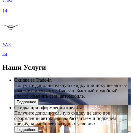
Zotye
14
УАЗ
44
Наши
Услуги
Скидка за Trade-In
Получите дополнительную скидку при покупке авто за
участие в программе Trade-In. Быстрый и удобный
способ обменять свой автомобиль.
Подробнее
Скидка при оформлении кредита
Получите дополнительную скидку на авто при
оформлении автокредита. Рассчитаем и подберем
кредит на наиболее выгодных условиях.
Подробнее