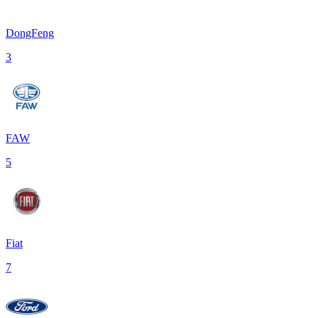
DongFeng
3
FAW
5
Fiat
7