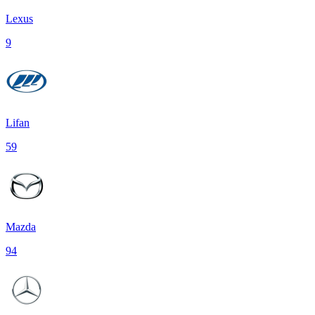
Lexus
9
Lifan
59
Mazda
94