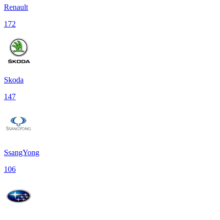
Renault
172
Skoda
147
SsangYong
106