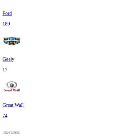
Ford
189
Geely
17
Great Wall
74