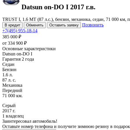
Datsun on-DO
I
2017 г.в.
TRUST I, 1.6 MT (87 л.с.), бензин, механика, седан, 71 000 км,
Позвонить
В кредит
Обменять
Оставить заявку
+7(495) 955-18-14
385 000 ₽
от
334 900
₽
Основные характеристики
Datsun on-DO I
Гарантия 2 года
Седан
Бензин
1.6 л.
87 л. с.
Механика
Передний
71 000 км.
Серый
2017 г.
1 владелец
Заинтересовал автомобиль!
Оставьте номер телефона и получите зимнюю резину в подарок