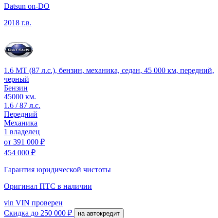
Datsun on-DO
2018 г.в.
1.6 MT (87 л.с.), бензин, механика, седан, 45 000 км, передний,
черный
Бензин
45000 км.
1.6 / 87 л.с.
Передний
Механика
1 владелец
от
391 000 ₽
454 000 ₽
Гарантия юридической чистоты
Оригинал ПТС
в наличии
vin
VIN проверен
Скидка
до 250 000 ₽
на автокредит