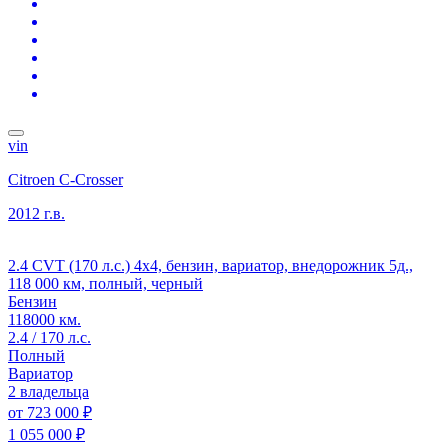
vin
Citroen C-Crosser
2012 г.в.
2.4 CVT (170 л.с.) 4x4, бензин, вариатор, внедорожник 5д.,
118 000 км, полный, черный
Бензин
118000 км.
2.4 / 170 л.с.
Полный
Вариатор
2 владельца
от
723 000 ₽
1 055 000 ₽