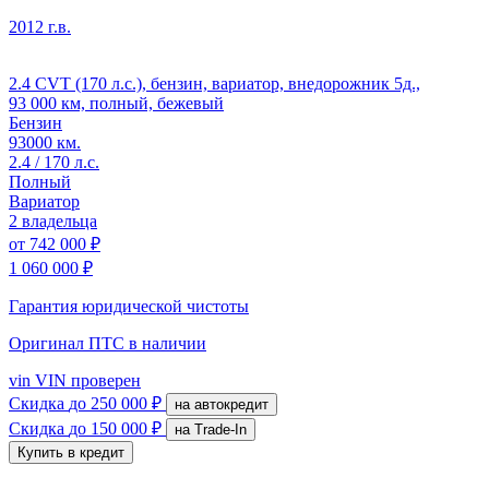
2012 г.в.
2.4 CVT (170 л.с.), бензин, вариатор, внедорожник 5д.,
93 000 км, полный, бежевый
Бензин
93000 км.
2.4 / 170 л.с.
Полный
Вариатор
2 владельца
от
742 000 ₽
1 060 000 ₽
Гарантия юридической чистоты
Оригинал ПТС
в наличии
vin
VIN проверен
Скидка
до 250 000 ₽
на автокредит
Скидка
до 150 000 ₽
на Trade-In
Купить в кредит