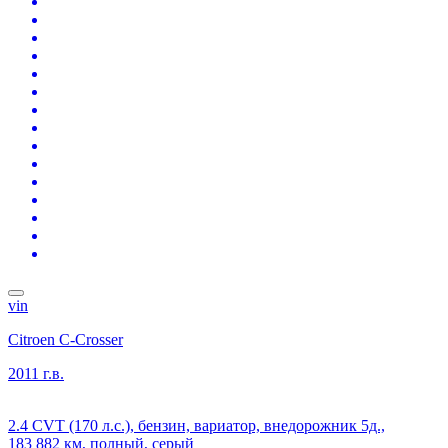
vin
Citroen C-Crosser
2011 г.в.
2.4 CVT (170 л.с.), бензин, вариатор, внедорожник 5д.,
183 882 км, полный, серый