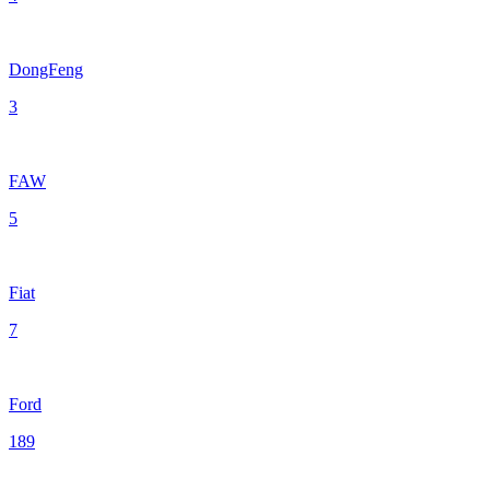
DongFeng
3
FAW
5
Fiat
7
Ford
189