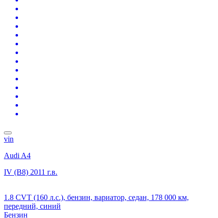
vin
Audi A4
IV (B8)
2011 г.в.
1.8 CVT (160 л.с.), бензин, вариатор, седан, 178 000 км,
передний, синий
Бензин