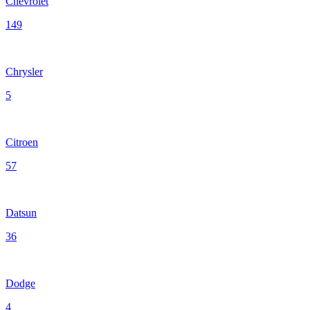
Chevrolet
149
Chrysler
5
Citroen
57
Datsun
36
Dodge
4