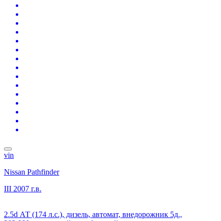
vin
Nissan Pathfinder
III
2007 г.в.
2.5d АТ (174 л.с.), дизель, автомат, внедорожник 5д.,