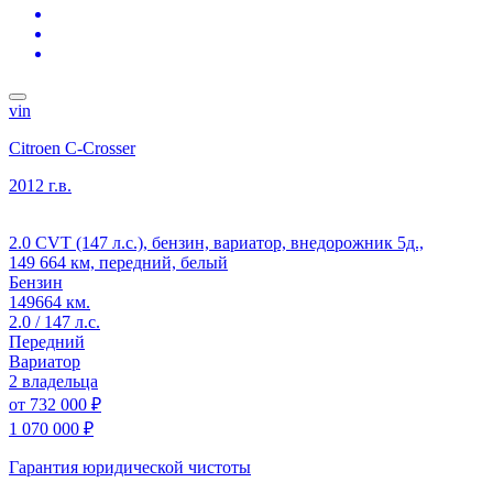
vin
Citroen C-Crosser
2012 г.в.
2.0 CVT (147 л.с.), бензин, вариатор, внедорожник 5д.,
149 664 км, передний, белый
Бензин
149664 км.
2.0 / 147 л.с.
Передний
Вариатор
2 владельца
от
732 000 ₽
1 070 000 ₽
Гарантия юридической чистоты