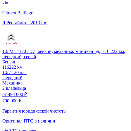
vin
Citroen Berlingo
II Рестайлинг
2013 г.в.
1.6 MT (120 л.с.), бензин, механика, минивэн 5д., 116 222 км,
передний, серый
Бензин
116222 км.
1.6 / 120 л.с.
Передний
Механика
2 владельца
от
494 000 ₽
700 000 ₽
Гарантия юридической чистоты
Оригинал ПТС
в наличии
vin
VIN проверен