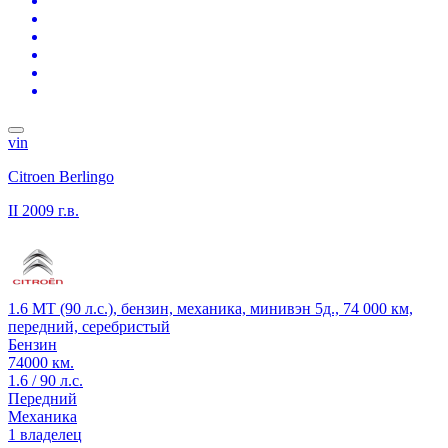
vin
Citroen Berlingo
II
2009 г.в.
1.6 MT (90 л.с.), бензин, механика, минивэн 5д., 74 000 км,
передний, серебристый
Бензин
74000 км.
1.6 / 90 л.с.
Передний
Механика
1 владелец