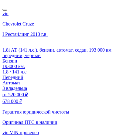
vin
Chevrolet Cruze
I Рестайлинг
2013 г.в.
1.8i АТ (141 л.с.), бензин, автомат, седан, 193 000 км,
передний, черный
Бензин
193000 км.
1.8 / 141 л.с.
Передний
Автомат
3 владельца
от
520 000 ₽
678 000 ₽
Гарантия юридической чистоты
Оригинал ПТС
в наличии
vin
VIN проверен