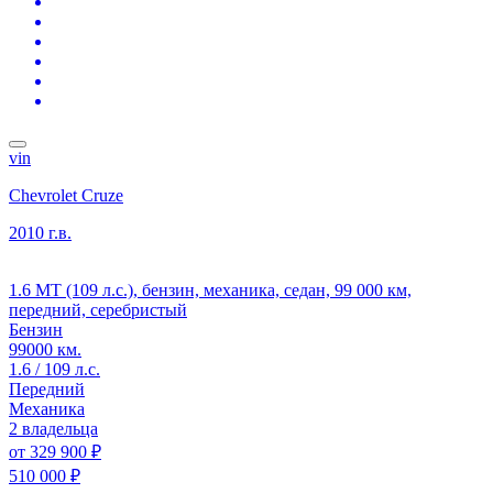
vin
Chevrolet Cruze
2010 г.в.
1.6 MT (109 л.с.), бензин, механика, седан, 99 000 км,
передний, серебристый
Бензин
99000 км.
1.6 / 109 л.с.
Передний
Механика
2 владельца
от
329 900 ₽
510 000 ₽