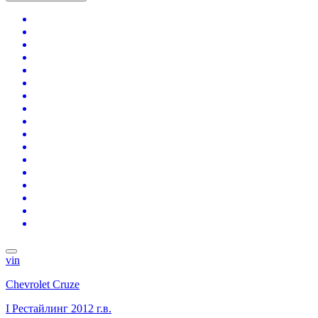
vin
Chevrolet Cruze
I Рестайлинг
2012 г.в.