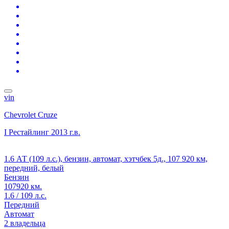
vin
Chevrolet Cruze
I Рестайлинг
2013 г.в.
1.6 АТ (109 л.с.), бензин, автомат, хэтчбек 5д., 107 920 км,
передний, белый
Бензин
107920 км.
1.6 / 109 л.с.
Передний
Автомат
2 владельца