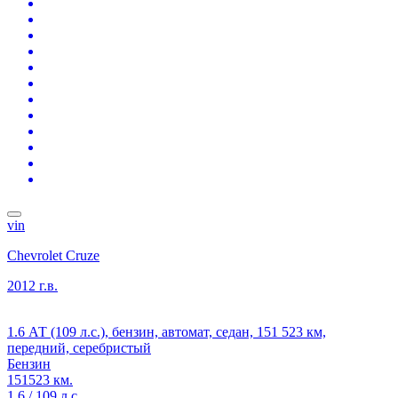
vin
Chevrolet Cruze
2012 г.в.
1.6 АТ (109 л.с.), бензин, автомат, седан, 151 523 км,
передний, серебристый
Бензин
151523 км.
1.6 / 109 л.с.