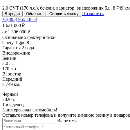
2.0 CVT (170 л.с.), бензин, вариатор, внедорожник 5д., 8 749 к
Позвонить
В кредит
Обменять
Оставить заявку
+7(495) 955-18-14
1 621 000 ₽
от
1 396 000
₽
Основные характеристики
Chery Tiggo 8 I
Гарантия 2 года
Внедорожник
Бензин
2.0 л.
170 л. с.
Вариатор
Передний
8 749 км.
Черный
2020 г.
1 владелец
Заинтересовал автомобиль!
Оставьте номер телефона и получите зимнюю резину в подарок
Ваше имя