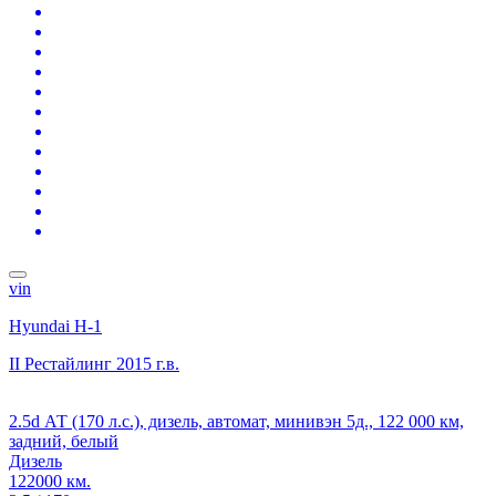
vin
Hyundai H-1
II Рестайлинг
2015 г.в.
2.5d АТ (170 л.с.), дизель, автомат, минивэн 5д., 122 000 км,
задний, белый
Дизель
122000 км.