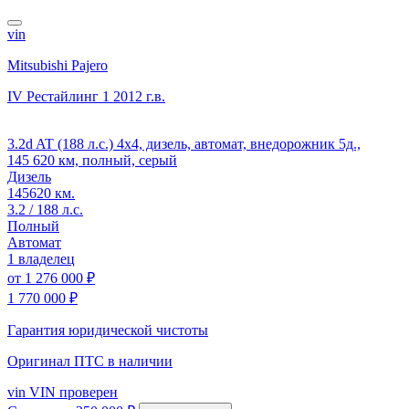
vin
Mitsubishi Pajero
IV Рестайлинг 1
2012 г.в.
3.2d AT (188 л.с.) 4x4, дизель, автомат, внедорожник 5д.,
145 620 км, полный, серый
Дизель
145620 км.
3.2 / 188 л.с.
Полный
Автомат
1 владелец
от
1 276 000 ₽
1 770 000 ₽
Гарантия юридической чистоты
Оригинал ПТС
в наличии
vin
VIN проверен