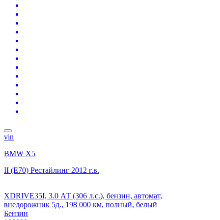
vin
BMW X5
II (E70) Рестайлинг
2012 г.в.
XDRIVE35I, 3.0 АТ (306 л.с.), бензин, автомат,
внедорожник 5д., 198 000 км, полный, белый
Бензин