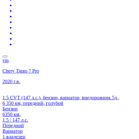
vin
Chery Tiggo 7 Pro
2020 г.в.
1.5 CVT (147 л.с.), бензин, вариатор, внедорожник 5д.,
6 350 км, передний, голубой
Бензин
6350 км.
1.5 / 147 л.с.
Передний
Вариатор
1 владелец