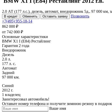
BMW X1
I (E84) Рестайлинг
2012 г.в.
2.0 АТ (177 л.с.), дизель, автомат, внедорожник 5д., 97 000 км,
Позвонить
В кредит
Обменять
Оставить заявку
+7(495) 955-18-14
862 000 ₽
от
742 000
₽
Основные характеристики
BMW X1 I (E84) Рестайлинг
Гарантия 2 года
Внедорожник
Дизель
2.0 л.
177 л. с.
Автомат
Задний
97 000 км.
Синий
2012 г.
1 владелец
Заинтересовал автомобиль!
Оставьте номер телефона и получите зимнюю резину в подарок
Ваше имя