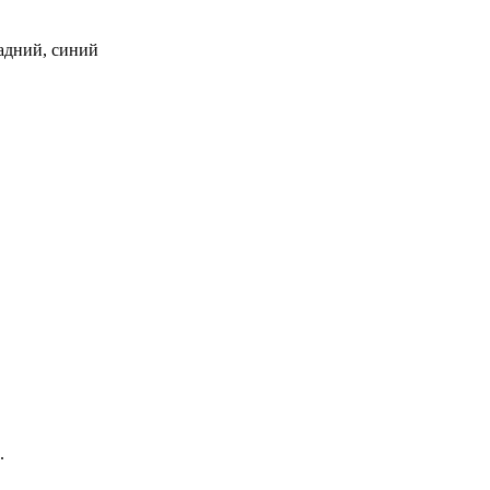
 задний, синий
.