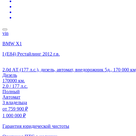
vin
BMW X1
I (E84) Рестайлинг
2012 г.в.
2.0d АТ (177 л.с.), дизель, автомат, внедорожник 5д., 170 000 
Дизель
170000 км.
2.0 / 177 л.с.
Полный
Автомат
3 владельца
от
759 900 ₽
1 000 000 ₽
Гарантия юридической чистоты