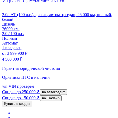
VII (G30/G31) Рестайлинг
2021 г.в.
2.0d АТ (190 л.с.), дизель, автомат, седан, 26 000 км, полный,
белый
Дизель
26000 км.
2.0 / 190 л.с.
Полный
Автомат
1 владелец
от
3 999 900 ₽
4 500 000 ₽
Гарантия юридической чистоты
Оригинал ПТС
в наличии
vin
VIN проверен
Скидка
до 250 000 ₽
на автокредит
Скидка
до 150 000 ₽
на Trade-In
Купить в кредит