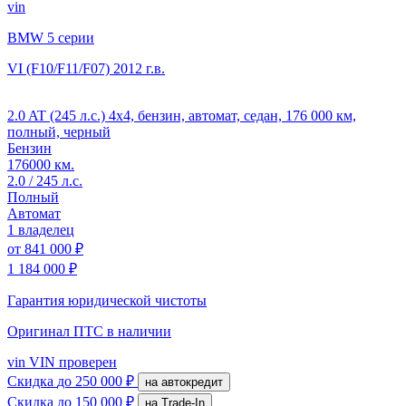
vin
BMW 5 серии
VI (F10/F11/F07)
2012 г.в.
2.0 AT (245 л.с.) 4x4, бензин, автомат, седан, 176 000 км,
полный, черный
Бензин
176000 км.
2.0 / 245 л.с.
Полный
Автомат
1 владелец
от
841 000 ₽
1 184 000 ₽
Гарантия юридической чистоты
Оригинал ПТС
в наличии
vin
VIN проверен
Скидка
до 250 000 ₽
на автокредит
Скидка
до 150 000 ₽
на Trade-In