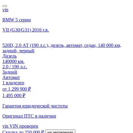
vin
BMW 5 серии
VII (G30/G31)
2016 г.в.
520D, 2.0 АТ (190 л.с.), дизель, автомат, седан, 140 000 км,
задний, черный
Дизель
140000 км.
2.0 / 190 л.с.
Задний
Автомат
1 владелец
от
1 299 900 ₽
1 495 000 ₽
Гарантия юридической чистоты
Оригинал ПТС
в наличии
vin
VIN проверен
Скидка
до 250 000 ₽
на автокредит