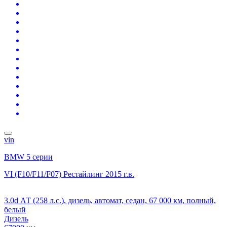
vin
BMW 5 серии
VI (F10/F11/F07) Рестайлинг
2015 г.в.
3.0d АТ (258 л.с.), дизель, автомат, седан, 67 000 км, полный,
белый
Дизель