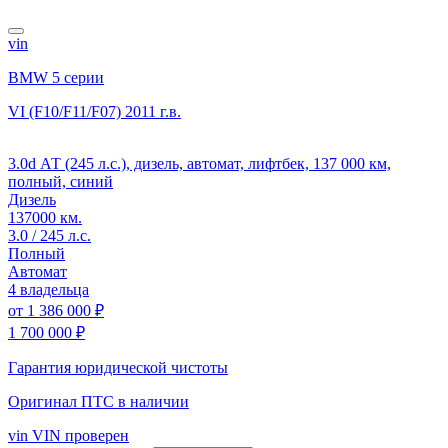
vin
BMW 5 серии
VI (F10/F11/F07)
2011 г.в.
3.0d АТ (245 л.с.), дизель, автомат, лифтбек, 137 000 км,
полный, синий
Дизель
137000 км.
3.0 / 245 л.с.
Полный
Автомат
4 владельца
от
1 386 000 ₽
1 700 000 ₽
Гарантия юридической чистоты
Оригинал ПТС
в наличии
vin
VIN проверен