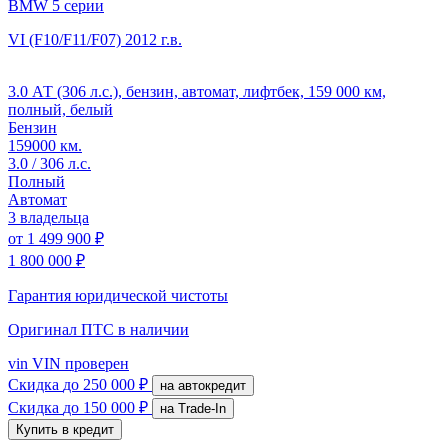
BMW 5 серии
VI (F10/F11/F07)
2012 г.в.
3.0 АТ (306 л.с.), бензин, автомат, лифтбек, 159 000 км,
полный, белый
Бензин
159000 км.
3.0 / 306 л.с.
Полный
Автомат
3 владельца
от
1 499 900 ₽
1 800 000 ₽
Гарантия юридической чистоты
Оригинал ПТС
в наличии
vin
VIN проверен
Скидка
до 250 000 ₽
на автокредит
Скидка
до 150 000 ₽
на Trade-In
Купить в кредит