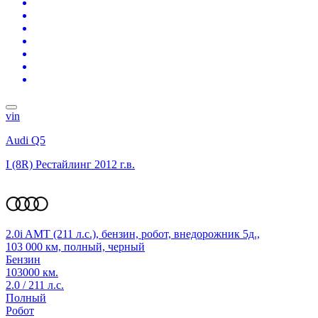
vin
Audi Q5
I (8R) Рестайлинг
2012 г.в.
2.0i AMT (211 л.с.), бензин, робот, внедорожник 5д.,
103 000 км, полный, черный
Бензин
103000 км.
2.0 / 211 л.с.
Полный
Робот