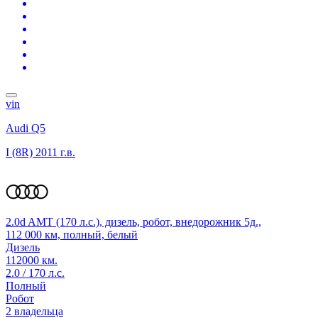
vin
Audi Q5
I (8R)
2011 г.в.
2.0d AMT (170 л.с.), дизель, робот, внедорожник 5д.,
112 000 км, полный, белый
Дизель
112000 км.
2.0 / 170 л.с.
Полный
Робот
2 владельца