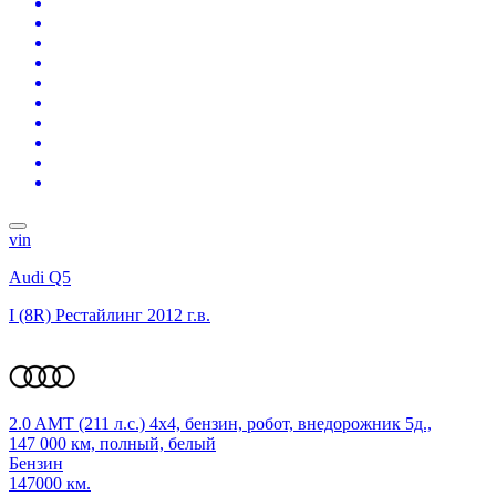
vin
Audi Q5
I (8R) Рестайлинг
2012 г.в.
2.0 AMT (211 л.с.) 4x4, бензин, робот, внедорожник 5д.,
147 000 км, полный, белый
Бензин
147000 км.