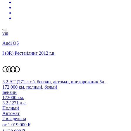
vin
Audi Q5
I (8R) Рестайлинг
2012 г.в.
3.2 АТ (271 л.с.), бензин, автомат, внедорожник 5д.,
172 000 км, полный, белый
Бензин
172000 км.
3.2 / 271 л.с.
Полный
Автомат
2 владельца
от
1 019 000 ₽