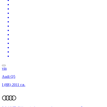
vin
Audi Q5
I (8R)
2011 г.в.