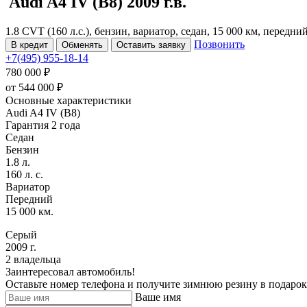
Audi A4
IV (B8)
2009 г.в.
1.8 CVT (160 л.с.), бензин, вариатор, седан, 15 000 км, передни
Позвонить
В кредит
Обменять
Оставить заявку
+7(495) 955-18-14
780 000 ₽
от
544 000
₽
Основные характеристики
Audi A4 IV (B8)
Гарантия 2 года
Седан
Бензин
1.8 л.
160 л. с.
Вариатор
Передний
15 000 км.
Серый
2009 г.
2 владельца
Заинтересовал автомобиль!
Оставьте номер телефона и получите зимнюю резину в подарок
Ваше имя