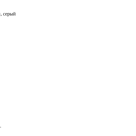
й, серый
.