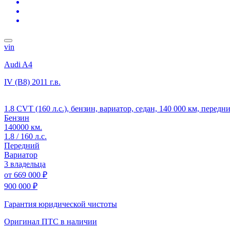
vin
Audi A4
IV (B8)
2011 г.в.
1.8 CVT (160 л.с.), бензин, вариатор, седан, 140 000 км, передн
Бензин
140000 км.
1.8 / 160 л.с.
Передний
Вариатор
3 владельца
от
669 000 ₽
900 000 ₽
Гарантия юридической чистоты
Оригинал ПТС
в наличии