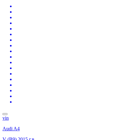
vin
Audi A4
V (B9)
2015 г.в.