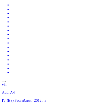
vin
Audi A4
IV (B8) Рестайлинг
2012 г.в.