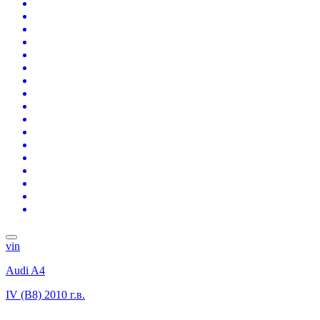
vin
Audi A4
IV (B8)
2010 г.в.