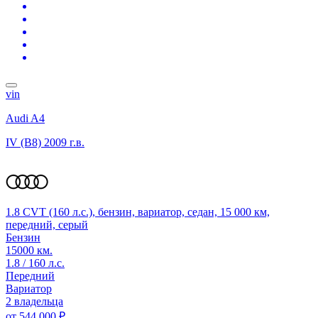
vin
Audi A4
IV (B8)
2009 г.в.
1.8 CVT (160 л.с.), бензин, вариатор, седан, 15 000 км,
передний, серый
Бензин
15000 км.
1.8 / 160 л.с.
Передний
Вариатор
2 владельца
от
544 000 ₽