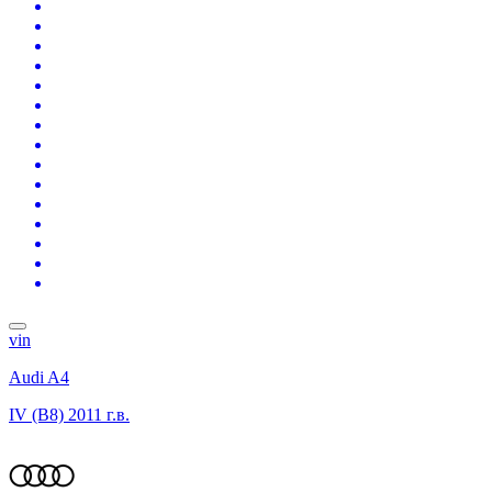
vin
Audi A4
IV (B8)
2011 г.в.