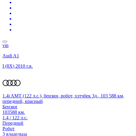
vin
Audi A1
I (8X)
2010 г.в.
1.4i AMT (122 л.с.), бензин, робот, хэтчбек 3д., 103 588 км,
передний, красный
Бензин
103588 км.
1.4 / 122 л.с.
Передний
Робот
3 владельца