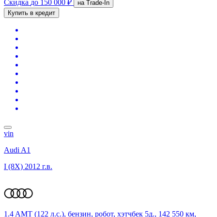
Скидка
до 150 000 ₽
на Trade-In
Купить в кредит
vin
Audi A1
I (8X)
2012 г.в.
1.4 AMT (122 л.с.), бензин, робот, хэтчбек 5д., 142 550 км,