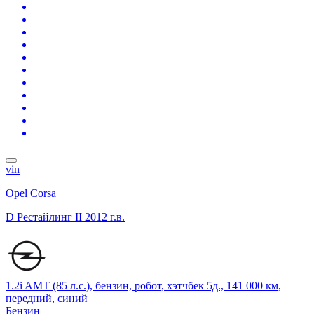
vin
Opel Corsa
D Рестайлинг II
2012 г.в.
1.2i AMT (85 л.с.), бензин, робот, хэтчбек 5д., 141 000 км,
передний, синий
Бензин