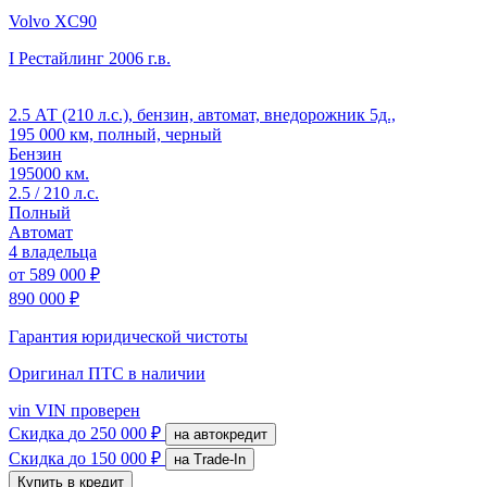
Volvo XC90
I Рестайлинг
2006 г.в.
2.5 АТ (210 л.с.), бензин, автомат, внедорожник 5д.,
195 000 км, полный, черный
Бензин
195000 км.
2.5 / 210 л.с.
Полный
Автомат
4 владельца
от
589 000 ₽
890 000 ₽
Гарантия юридической чистоты
Оригинал ПТС
в наличии
vin
VIN проверен
Скидка
до 250 000 ₽
на автокредит
Скидка
до 150 000 ₽
на Trade-In
Купить в кредит