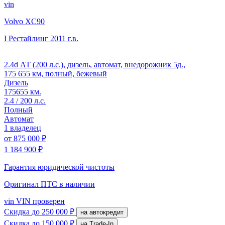
vin
Volvo XC90
I Рестайлинг
2011 г.в.
2.4d АТ (200 л.с.), дизель, автомат, внедорожник 5д.,
175 655 км, полный, бежевый
Дизель
175655 км.
2.4 / 200 л.с.
Полный
Автомат
1 владелец
от
875 000 ₽
1 184 900 ₽
Гарантия юридической чистоты
Оригинал ПТС
в наличии
vin
VIN проверен
Скидка
до 250 000 ₽
на автокредит
Скидка
до 150 000 ₽
на Trade-In