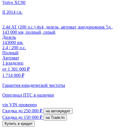
Volvo XC90
II
2014 г.в.
2.4d AT (200 л.с.) 4x4, дизель, автомат, внедорожник 5д.,
143 000 км, полный, серый
Дизель
143000 км.
2.4 / 200 л.с.
Полный
Автомат
1 владелец
от
1 301 000 ₽
1 714 000 ₽
Гарантия юридической чистоты
Оригинал ПТС
в наличии
vin
VIN проверен
Скидка
до 250 000 ₽
на автокредит
Скидка
до 150 000 ₽
на Trade-In
Купить в кредит