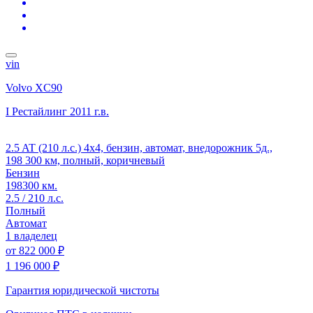
vin
Volvo XC90
I Рестайлинг
2011 г.в.
2.5 AT (210 л.с.) 4x4, бензин, автомат, внедорожник 5д.,
198 300 км, полный, коричневый
Бензин
198300 км.
2.5 / 210 л.с.
Полный
Автомат
1 владелец
от
822 000 ₽
1 196 000 ₽
Гарантия юридической чистоты