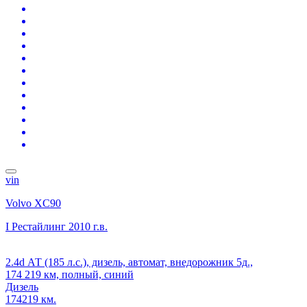
vin
Volvo XC90
I Рестайлинг
2010 г.в.
2.4d АТ (185 л.с.), дизель, автомат, внедорожник 5д.,
174 219 км, полный, синий
Дизель
174219 км.