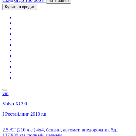
Скидка
до 150 000 ₽
на Trade-In
Купить в кредит
vin
Volvo XC90
I Рестайлинг
2010 г.в.
2.5 AT (210 л.с.) 4x4, бензин, автомат, внедорожник 5д.,
137 980 км, полный, черный