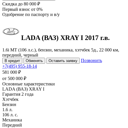
Скидка
до 80 000 ₽
Первый взнос
от 0%
Одобрение
по паспорту и в/у
LADA (ВАЗ) XRAY
I
2017 г.в.
1.6i MT (106 л.с.), бензин, механика, хэтчбек 5д., 22 000 км,
передний, черный
Позвонить
В кредит
Обменять
Оставить заявку
+7(495) 955-18-14
581 000 ₽
от
500 000
₽
Основные характеристики
LADA (ВАЗ) XRAY I
Гарантия 2 года
Хэтчбек
Бензин
1.6 л.
106 л. с.
Механика
Передний