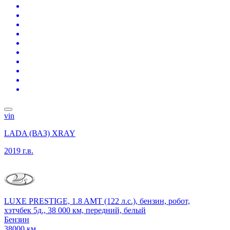
vin
LADA (ВАЗ) XRAY
2019 г.в.
LUXE PRESTIGE, 1.8 AMT (122 л.с.), бензин, робот,
хэтчбек 5д., 38 000 км, передний, белый
Бензин
38000 км.