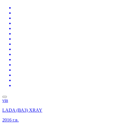
vin
LADA (ВАЗ) XRAY
2016 г.в.