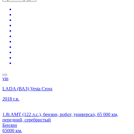
vin
LADA (ВАЗ) Vesta Cross
2018 г.в.
1.8i AMT (122 л.с.), бензин, робот, универсал, 65 000 км,
передний, серебристый
Бензин
65000 км.