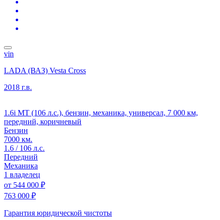
vin
LADA (ВАЗ) Vesta Cross
2018 г.в.
1.6i MT (106 л.с.), бензин, механика, универсал, 7 000 км,
передний, коричневый
Бензин
7000 км.
1.6 / 106 л.с.
Передний
Механика
1 владелец
от
544 000 ₽
763 000 ₽
Гарантия юридической чистоты