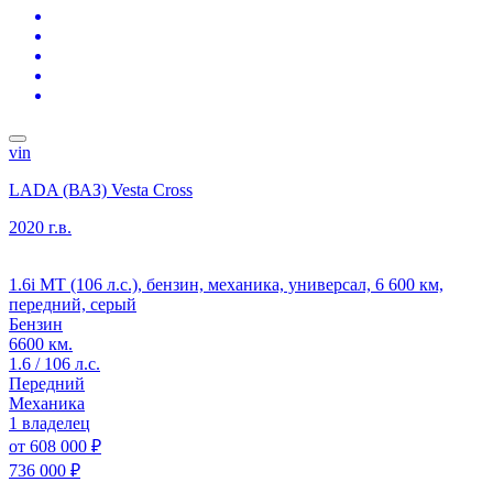
vin
LADA (ВАЗ) Vesta Cross
2020 г.в.
1.6i MT (106 л.с.), бензин, механика, универсал, 6 600 км,
передний, серый
Бензин
6600 км.
1.6 / 106 л.с.
Передний
Механика
1 владелец
от
608 000 ₽
736 000 ₽