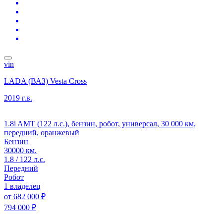
vin
LADA (ВАЗ) Vesta Cross
2019 г.в.
1.8i AMT (122 л.с.), бензин, робот, универсал, 30 000 км,
передний, оранжевый
Бензин
30000 км.
1.8 / 122 л.с.
Передний
Робот
1 владелец
от
682 000 ₽
794 000 ₽