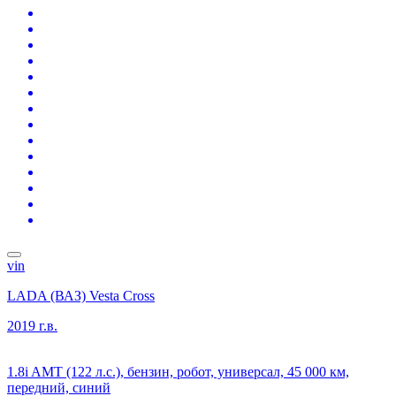
vin
LADA (ВАЗ) Vesta Cross
2019 г.в.
1.8i AMT (122 л.с.), бензин, робот, универсал, 45 000 км,
передний, синий