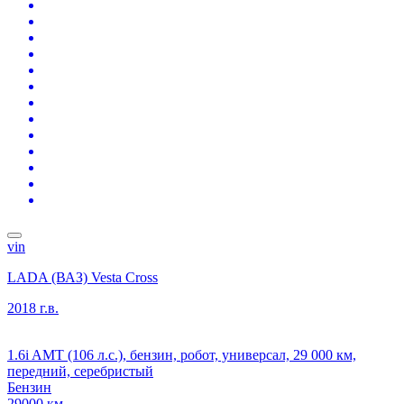
vin
LADA (ВАЗ) Vesta Cross
2018 г.в.
1.6i AMT (106 л.с.), бензин, робот, универсал, 29 000 км,
передний, серебристый
Бензин
29000 км.