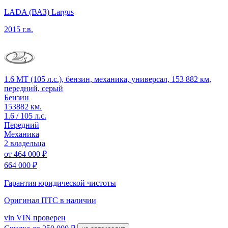
LADA (ВАЗ) Largus
2015 г.в.
1.6 MT (105 л.с.), бензин, механика, универсал, 153 882 км,
передний, серый
Бензин
153882 км.
1.6 / 105 л.с.
Передний
Механика
2 владельца
от
464 000 ₽
664 000 ₽
Гарантия юридической чистоты
Оригинал ПТС
в наличии
vin
VIN проверен