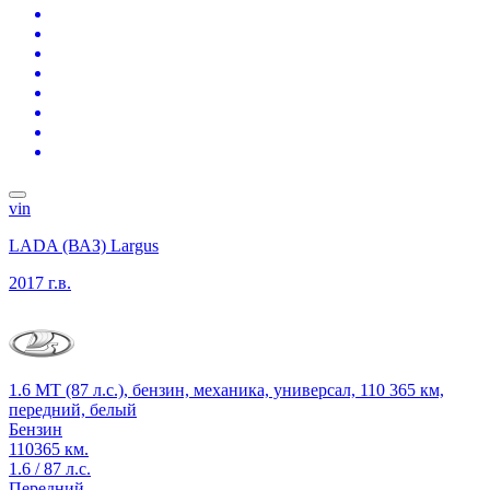
vin
LADA (ВАЗ) Largus
2017 г.в.
1.6 MT (87 л.с.), бензин, механика, универсал, 110 365 км,
передний, белый
Бензин
110365 км.
1.6 / 87 л.с.
Передний