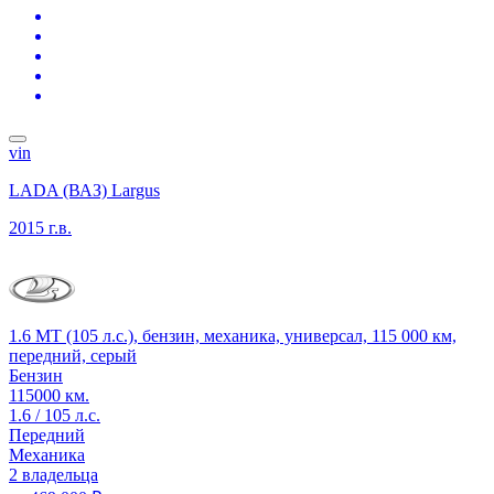
vin
LADA (ВАЗ) Largus
2015 г.в.
1.6 MT (105 л.с.), бензин, механика, универсал, 115 000 км,
передний, серый
Бензин
115000 км.
1.6 / 105 л.с.
Передний
Механика
2 владельца