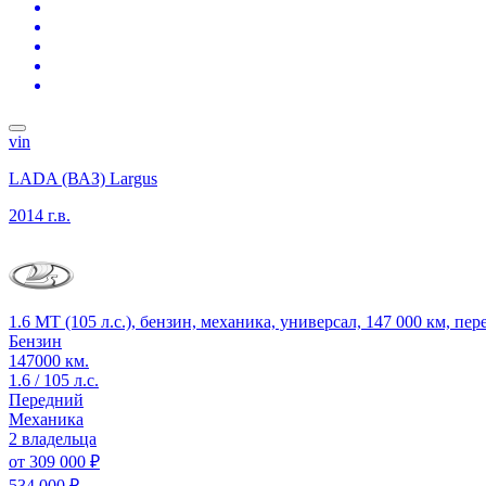
vin
LADA (ВАЗ) Largus
2014 г.в.
1.6 MT (105 л.с.), бензин, механика, универсал, 147 000 км, пе
Бензин
147000 км.
1.6 / 105 л.с.
Передний
Механика
2 владельца
от
309 000 ₽
534 000 ₽