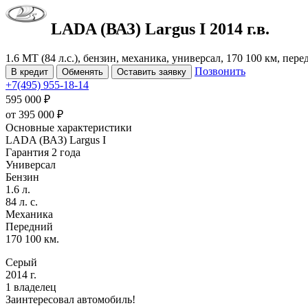
LADA (ВАЗ) Largus
I
2014 г.в.
1.6 MT (84 л.с.), бензин, механика, универсал, 170 100 км, пер
Позвонить
В кредит
Обменять
Оставить заявку
+7(495) 955-18-14
595 000 ₽
от
395 000
₽
Основные характеристики
LADA (ВАЗ) Largus I
Гарантия 2 года
Универсал
Бензин
1.6 л.
84 л. с.
Механика
Передний
170 100 км.
Серый
2014 г.
1 владелец
Заинтересовал автомобиль!