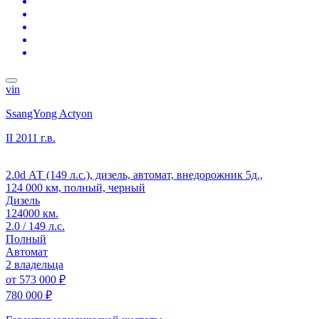
vin
SsangYong Actyon
II
2011 г.в.
2.0d АТ (149 л.с.), дизель, автомат, внедорожник 5д.,
124 000 км, полный, черный
Дизель
124000 км.
2.0 / 149 л.с.
Полный
Автомат
2 владельца
от
573 000 ₽
780 000 ₽