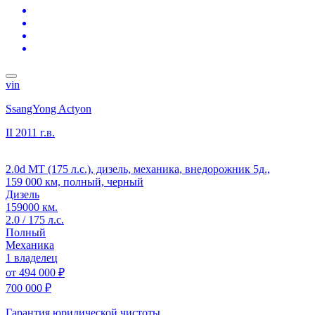
vin
SsangYong Actyon
II
2011 г.в.
2.0d MT (175 л.с.), дизель, механика, внедорожник 5д.,
159 000 км, полный, черный
Дизель
159000 км.
2.0 / 175 л.с.
Полный
Механика
1 владелец
от
494 000 ₽
700 000 ₽
Гарантия юридической чистоты