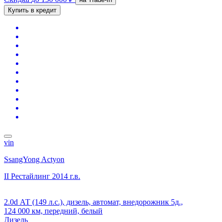
Купить в кредит
vin
SsangYong Actyon
II Рестайлинг
2014 г.в.
2.0d АТ (149 л.с.), дизель, автомат, внедорожник 5д.,
124 000 км, передний, белый
Дизель