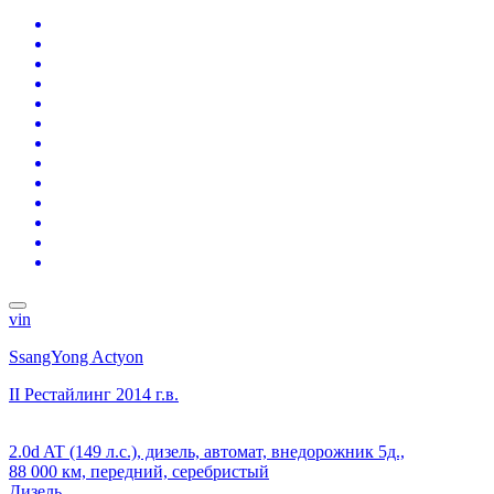
vin
SsangYong Actyon
II Рестайлинг
2014 г.в.
2.0d AT (149 л.с.), дизель, автомат, внедорожник 5д.,
88 000 км, передний, серебристый
Дизель