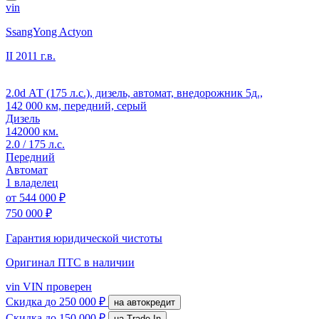
vin
SsangYong Actyon
II
2011 г.в.
2.0d АТ (175 л.с.), дизель, автомат, внедорожник 5д.,
142 000 км, передний, серый
Дизель
142000 км.
2.0 / 175 л.с.
Передний
Автомат
1 владелец
от
544 000 ₽
750 000 ₽
Гарантия юридической чистоты
Оригинал ПТС
в наличии
vin
VIN проверен
Скидка
до 250 000 ₽
на автокредит
Скидка
до 150 000 ₽
на Trade-In