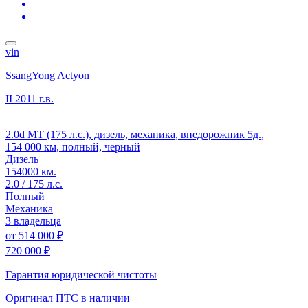
vin
SsangYong Actyon
II
2011 г.в.
2.0d MT (175 л.с.), дизель, механика, внедорожник 5д.,
154 000 км, полный, черный
Дизель
154000 км.
2.0 / 175 л.с.
Полный
Механика
3 владельца
от
514 000 ₽
720 000 ₽
Гарантия юридической чистоты
Оригинал ПТС
в наличии