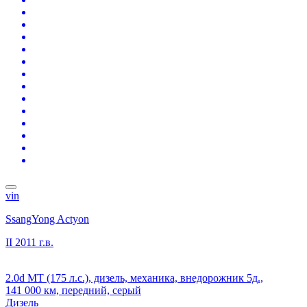
vin
SsangYong Actyon
II
2011 г.в.
2.0d MT (175 л.с.), дизель, механика, внедорожник 5д.,
141 000 км, передний, серый
Дизель