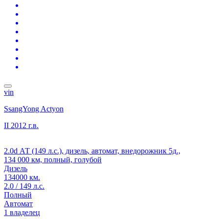
vin
SsangYong Actyon
II
2012 г.в.
2.0d АТ (149 л.с.), дизель, автомат, внедорожник 5д.,
134 000 км, полный, голубой
Дизель
134000 км.
2.0 / 149 л.с.
Полный
Автомат
1 владелец