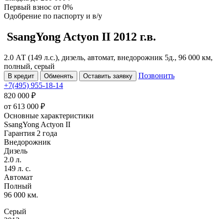
Первый взнос
от 0%
Одобрение
по паспорту и в/у
SsangYong Actyon
II
2012 г.в.
2.0 АТ (149 л.с.), дизель, автомат, внедорожник 5д., 96 000 км,
полный, серый
Позвонить
В кредит
Обменять
Оставить заявку
+7(495) 955-18-14
820 000 ₽
от
613 000
₽
Основные характеристики
SsangYong Actyon II
Гарантия 2 года
Внедорожник
Дизель
2.0 л.
149 л. с.
Автомат
Полный
96 000 км.
Серый