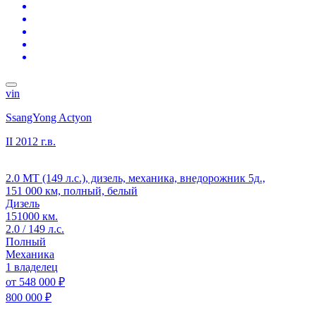
vin
SsangYong Actyon
II
2012 г.в.
2.0 MT (149 л.с.), дизель, механика, внедорожник 5д.,
151 000 км, полный, белый
Дизель
151000 км.
2.0 / 149 л.с.
Полный
Механика
1 владелец
от
548 000 ₽
800 000 ₽