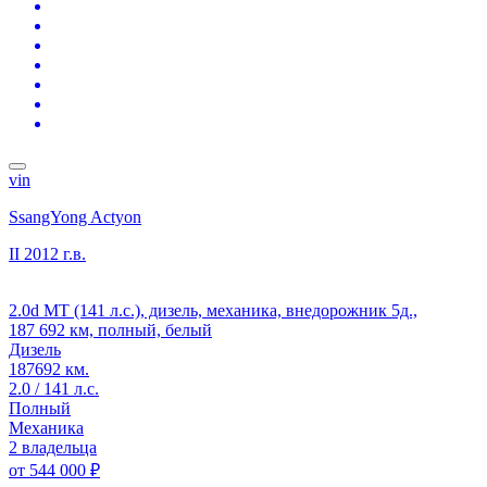
vin
SsangYong Actyon
II
2012 г.в.
2.0d MT (141 л.с.), дизель, механика, внедорожник 5д.,
187 692 км, полный, белый
Дизель
187692 км.
2.0 / 141 л.с.
Полный
Механика
2 владельца
от
544 000 ₽