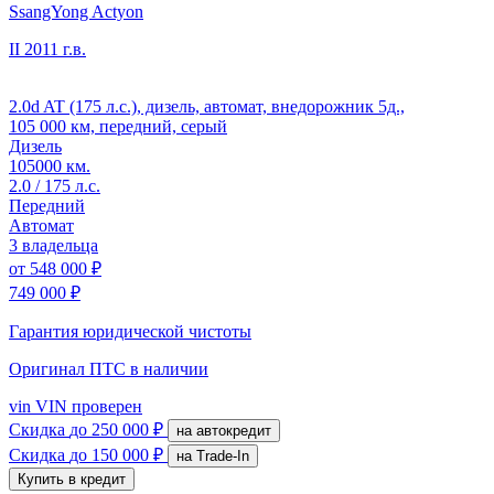
SsangYong Actyon
II
2011 г.в.
2.0d AT (175 л.с.), дизель, автомат, внедорожник 5д.,
105 000 км, передний, серый
Дизель
105000 км.
2.0 / 175 л.с.
Передний
Автомат
3 владельца
от
548 000 ₽
749 000 ₽
Гарантия юридической чистоты
Оригинал ПТС
в наличии
vin
VIN проверен
Скидка
до 250 000 ₽
на автокредит
Скидка
до 150 000 ₽
на Trade-In
Купить в кредит