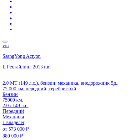
vin
SsangYong Actyon
II Рестайлинг
2013 г.в.
2.0 MT (149 л.с.), бензин, механика, внедорожник 5д.,
75 000 км, передний, серебристый
Бензин
75000 км.
2.0 / 149 л.с.
Передний
Механика
1 владелец
от
573 000 ₽
880 000 ₽