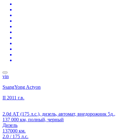
vin
SsangYong Actyon
II
2011 г.в.
2.0d АТ (175 л.с.), дизель, автомат, внедорожник 5д.,
137 000 км, полный, черный
Дизель
137000 км.
2.0 / 175 л.с.