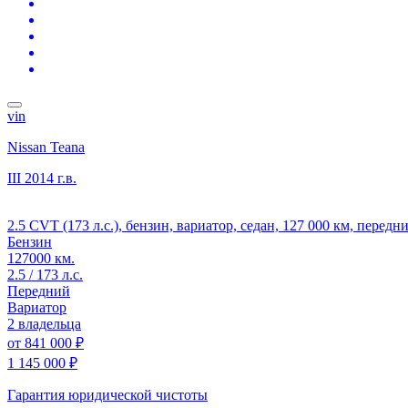
vin
Nissan Teana
III
2014 г.в.
2.5 CVT (173 л.с.), бензин, вариатор, седан, 127 000 км, передн
Бензин
127000 км.
2.5 / 173 л.с.
Передний
Вариатор
2 владельца
от
841 000 ₽
1 145 000 ₽
Гарантия юридической чистоты