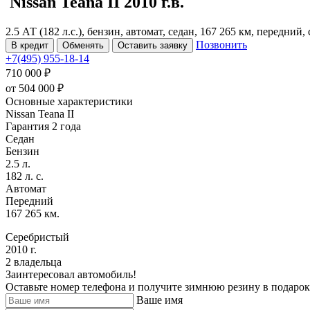
Nissan Teana
II
2010 г.в.
2.5 АТ (182 л.с.), бензин, автомат, седан, 167 265 км, передний
Позвонить
В кредит
Обменять
Оставить заявку
+7(495) 955-18-14
710 000 ₽
от
504 000
₽
Основные характеристики
Nissan Teana II
Гарантия 2 года
Седан
Бензин
2.5 л.
182 л. с.
Автомат
Передний
167 265 км.
Серебристый
2010 г.
2 владельца
Заинтересовал автомобиль!
Оставьте номер телефона и получите зимнюю резину в подарок
Ваше имя