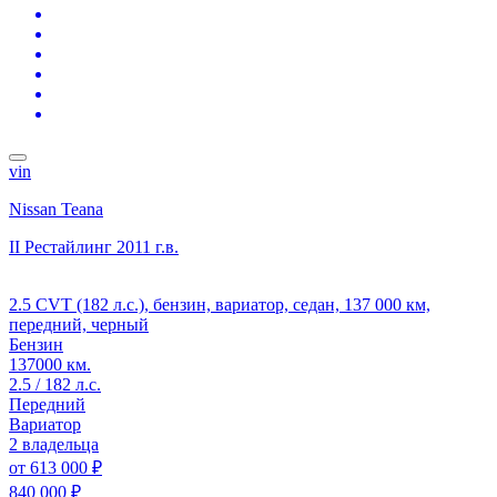
vin
Nissan Teana
II Рестайлинг
2011 г.в.
2.5 CVT (182 л.с.), бензин, вариатор, седан, 137 000 км,
передний, черный
Бензин
137000 км.
2.5 / 182 л.с.
Передний
Вариатор
2 владельца
от
613 000 ₽
840 000 ₽