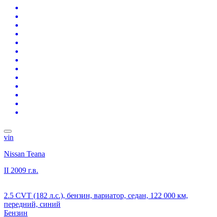
vin
Nissan Teana
II
2009 г.в.
2.5 CVT (182 л.с.), бензин, вариатор, седан, 122 000 км,
передний, синий
Бензин