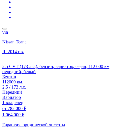
vin
Nissan Teana
III
2014 г.в.
2.5 CVT (173 л.с.), бензин, вариатор, седан, 112 000 км,
передний, белый
Бензин
112000 км.
2.5 / 173 л.с.
Передний
Вариатор
1 владелец
от
782 000 ₽
1 064 000 ₽
Гарантия юридической чистоты