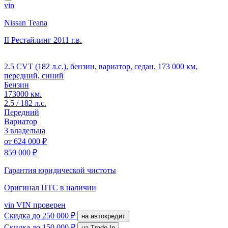
vin
Nissan Teana
II Рестайлинг
2011 г.в.
2.5 CVT (182 л.с.), бензин, вариатор, седан, 173 000 км,
передний, синий
Бензин
173000 км.
2.5 / 182 л.с.
Передний
Вариатор
3 владельца
от
624 000 ₽
859 000 ₽
Гарантия юридической чистоты
Оригинал ПТС
в наличии
vin
VIN проверен
Скидка
до 250 000 ₽
на автокредит
Скидка
до 150 000 ₽
на Trade-In