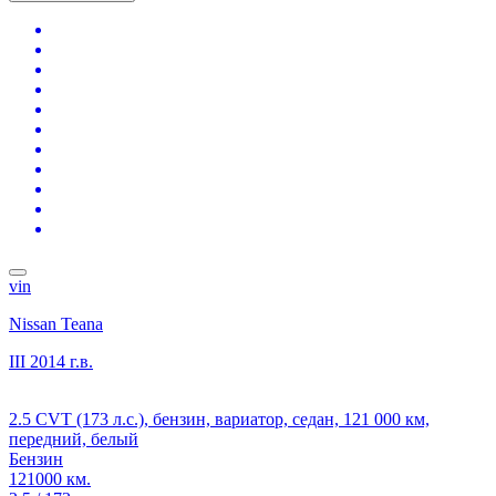
vin
Nissan Teana
III
2014 г.в.
2.5 CVT (173 л.с.), бензин, вариатор, седан, 121 000 км,
передний, белый
Бензин
121000 км.