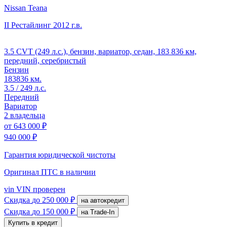
Nissan Teana
II Рестайлинг
2012 г.в.
3.5 CVT (249 л.с.), бензин, вариатор, седан, 183 836 км,
передний, серебристый
Бензин
183836 км.
3.5 / 249 л.с.
Передний
Вариатор
2 владельца
от
643 000 ₽
940 000 ₽
Гарантия юридической чистоты
Оригинал ПТС
в наличии
vin
VIN проверен
Скидка
до 250 000 ₽
на автокредит
Скидка
до 150 000 ₽
на Trade-In
Купить в кредит