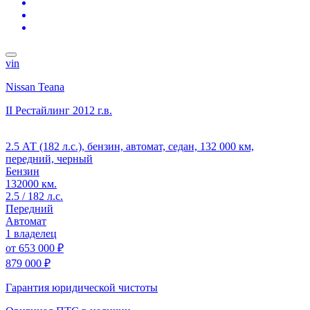
vin
Nissan Teana
II Рестайлинг
2012 г.в.
2.5 АТ (182 л.с.), бензин, автомат, седан, 132 000 км,
передний, черный
Бензин
132000 км.
2.5 / 182 л.с.
Передний
Автомат
1 владелец
от
653 000 ₽
879 000 ₽
Гарантия юридической чистоты