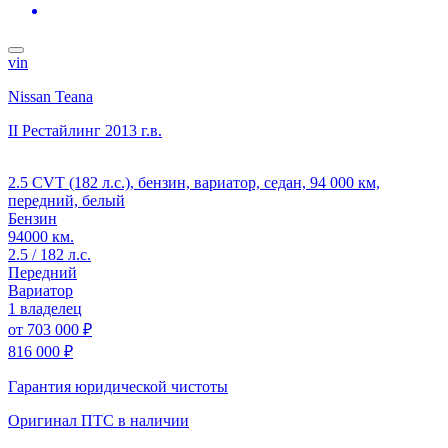
vin
Nissan Teana
II Рестайлинг
2013 г.в.
2.5 CVT (182 л.с.), бензин, вариатор, седан, 94 000 км,
передний, белый
Бензин
94000 км.
2.5 / 182 л.с.
Передний
Вариатор
1 владелец
от
703 000 ₽
816 000 ₽
Гарантия юридической чистоты
Оригинал ПТС
в наличии