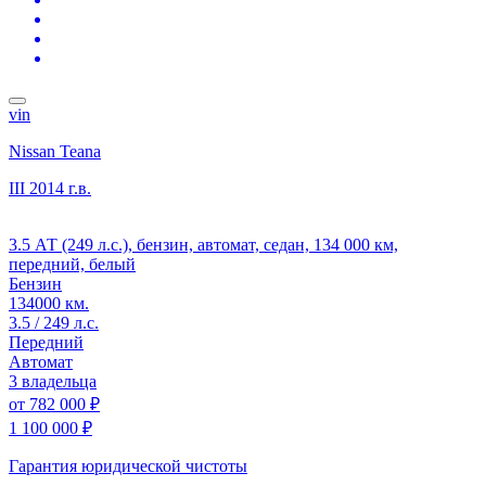
vin
Nissan Teana
III
2014 г.в.
3.5 АТ (249 л.с.), бензин, автомат, седан, 134 000 км,
передний, белый
Бензин
134000 км.
3.5 / 249 л.с.
Передний
Автомат
3 владельца
от
782 000 ₽
1 100 000 ₽
Гарантия юридической чистоты