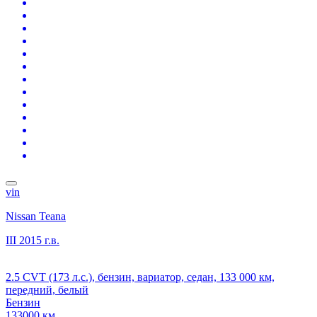
vin
Nissan Teana
III
2015 г.в.
2.5 CVT (173 л.с.), бензин, вариатор, седан, 133 000 км,
передний, белый
Бензин
133000 км.