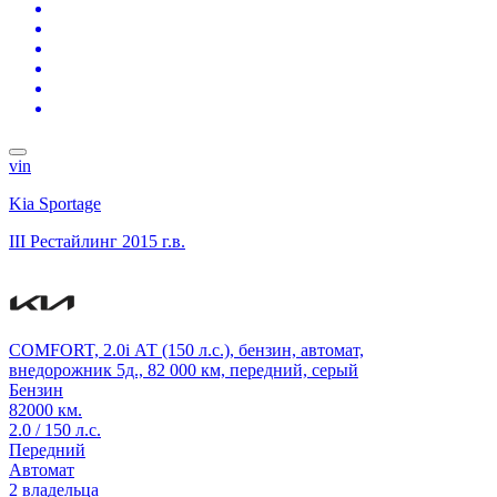
vin
Kia Sportage
III Рестайлинг
2015 г.в.
COMFORT, 2.0i АТ (150 л.с.), бензин, автомат,
внедорожник 5д., 82 000 км, передний, серый
Бензин
82000 км.
2.0 / 150 л.с.
Передний
Автомат
2 владельца