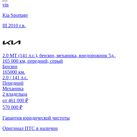
vin
Kia Sportage
III
2010 г.в.
2.0 MT (141 л.с.), бензин, механика, внедорожник 5д.,
165 000 км, передний, серый
Бензин
165000 км.
2.0 / 141 л.с.
Передний
Механика
2 владельца
от
461 000 ₽
570 000 ₽
Гарантия юридической чистоты
Оригинал ПТС
в наличии