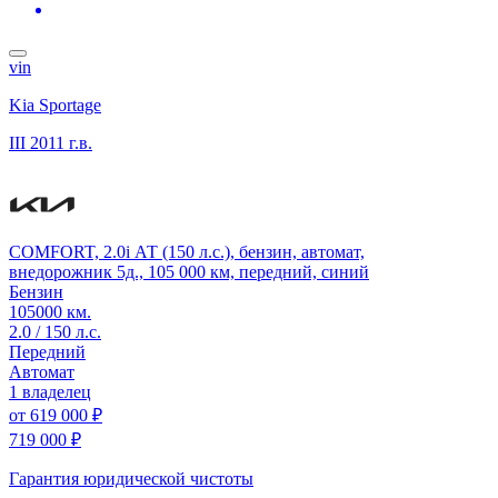
vin
Kia Sportage
III
2011 г.в.
COMFORT, 2.0i АТ (150 л.с.), бензин, автомат,
внедорожник 5д., 105 000 км, передний, синий
Бензин
105000 км.
2.0 / 150 л.с.
Передний
Автомат
1 владелец
от
619 000 ₽
719 000 ₽
Гарантия юридической чистоты