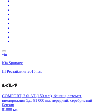
vin
Kia Sportage
III Рестайлинг
2015 г.в.
COMFORT, 2.0i АТ (150 л.с.), бензин, автомат,
внедорожник 5д., 81 000 км, передний, серебристый
Бензин
81000 км.