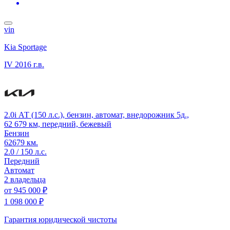
vin
Kia Sportage
IV
2016 г.в.
2.0i АТ (150 л.с.), бензин, автомат, внедорожник 5д.,
62 679 км, передний, бежевый
Бензин
62679 км.
2.0 / 150 л.с.
Передний
Автомат
2 владельца
от
945 000 ₽
1 098 000 ₽
Гарантия юридической чистоты