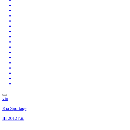
vin
Kia Sportage
III
2012 г.в.