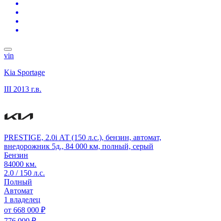
vin
Kia Sportage
III
2013 г.в.
PRESTIGE, 2.0i АТ (150 л.с.), бензин, автомат,
внедорожник 5д., 84 000 км, полный, серый
Бензин
84000 км.
2.0 / 150 л.с.
Полный
Автомат
1 владелец
от
668 000 ₽
776 000 ₽