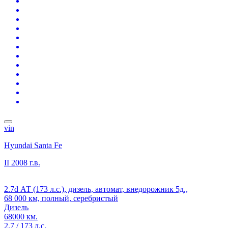
vin
Hyundai Santa Fe
II
2008 г.в.
2.7d АТ (173 л.с.), дизель, автомат, внедорожник 5д.,
68 000 км, полный, серебристый
Дизель
68000 км.
2.7 / 173 л.с.