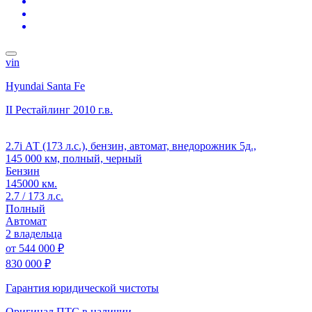
vin
Hyundai Santa Fe
II Рестайлинг
2010 г.в.
2.7i АТ (173 л.с.), бензин, автомат, внедорожник 5д.,
145 000 км, полный, черный
Бензин
145000 км.
2.7 / 173 л.с.
Полный
Автомат
2 владельца
от
544 000 ₽
830 000 ₽
Гарантия юридической чистоты
Оригинал ПТС
в наличии