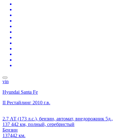
vin
Hyundai Santa Fe
II Рестайлинг
2010 г.в.
2.7 АТ (173 л.с.), бензин, автомат, внедорожник 5д.,
137 442 км, полный, серебристый
Бензин
137442 км.