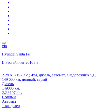
vin
Hyundai Santa Fe
II Рестайлинг
2010 г.в.
2.2d AT (197 л.с.) 4x4, дизель, автомат, внедорожник 5д.,
149 000 км, полный, серый
Дизель
149000 км.
2.2 / 197 л.с.
Полный
Автомат
1 владелец