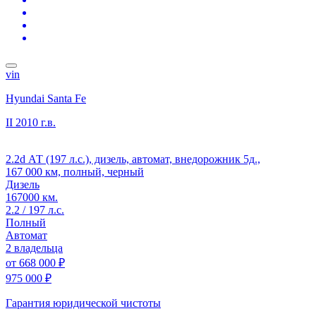
vin
Hyundai Santa Fe
II
2010 г.в.
2.2d АТ (197 л.с.), дизель, автомат, внедорожник 5д.,
167 000 км, полный, черный
Дизель
167000 км.
2.2 / 197 л.с.
Полный
Автомат
2 владельца
от
668 000 ₽
975 000 ₽
Гарантия юридической чистоты