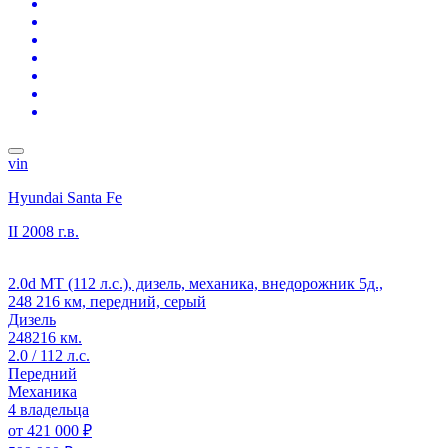
vin
Hyundai Santa Fe
II
2008 г.в.
2.0d MT (112 л.с.), дизель, механика, внедорожник 5д.,
248 216 км, передний, серый
Дизель
248216 км.
2.0 / 112 л.с.
Передний
Механика
4 владельца
от
421 000 ₽