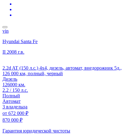
vin
Hyundai Santa Fe
II
2008 г.в.
2.2d AT (150 л.с.) 4x4, дизель, автомат, внедорожник 5д.,
126 000 км, полный, черный
Дизель
126000 км.
2.2 / 150 л.с.
Полный
Автомат
3 владельца
от
672 000 ₽
870 000 ₽
Гарантия юридической чистоты