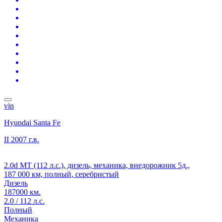
vin
Hyundai Santa Fe
II
2007 г.в.
2.0d MT (112 л.с.), дизель, механика, внедорожник 5д.,
187 000 км, полный, серебристый
Дизель
187000 км.
2.0 / 112 л.с.
Полный
Механика