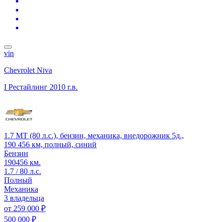
vin
Chevrolet Niva
I Рестайлинг
2010 г.в.
1.7 MT (80 л.с.), бензин, механика, внедорожник 5д.,
190 456 км, полный, синий
Бензин
190456 км.
1.7 / 80 л.с.
Полный
Механика
3 владельца
от
259 000 ₽
500 000 ₽