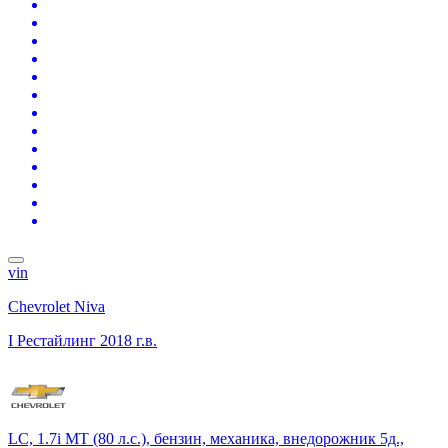
vin
Chevrolet Niva
I Рестайлинг
2018 г.в.
LC, 1.7i MT (80 л.с.), бензин, механика, внедорожник 5д.,