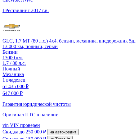
I Рестайлинг
2017 г.в.
GLC, 1.7 MT (80 л.с.) 4x4, бензин, механика, внедорожник 5д.,
13 000 км, полный, серый
Бензин
13000 км.
1.7 / 80 л.с.
Полный
Механика
1 владелец
от
435 000 ₽
647 000 ₽
Гарантия юридической чистоты
Оригинал ПТС
в наличии
vin
VIN проверен
Скидка
до 250 000 ₽
на автокредит
Скидка
до 150 000 ₽