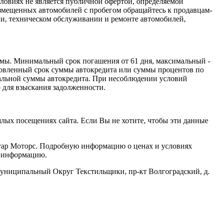
ловиях не является публичной офертой, определяемой
змещенных автомобилей с пробегом обращайтесь к продавцам-
ии, техническом обслуживании и ремонте автомобилей,
раммы. Минимальный срок погашения от 61 дня, максимальный -
ловленный срок суммы автокредита или суммы процентов по
ачальной суммы автокредита. При несоблюдении условий
 для взыскания задолженности.
шлых посещениях сайта. Если Вы не хотите, чтобы эти данные
стар Моторс. Подробную информацию о ценах и условиях
ю информацию.
униципальный Округ Текстильщики, пр-кт Волгоградский, д.