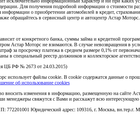
сит исключительно информационный характер и ни при каких ус
дерации. Для получения подробной информации о стоимости ра
я информации о приобретении автомобилей в кредит, страхован
также обращайтесь в сервисный центр и
автоцентр
Астар Моторс.
и зависит от конкретного банка, суммы займа и кредитной прог
тр
ом Астар Моторс не взимаются. В случае невозвращения в ус
 штраф за просрочку платежа в среднем размере 0,1% от первон
аны в специальный реестр должников и коллекторское агентство
я ЦБ РФ № 2673 от 24.03.2015)
рс использует файлы cookie. В cookie содержатся данные о про
шение об использование cookies
аво вносить изменения в информацию, размещенную на сайте А
 наши менеджеры свяжутся с Вами и расскажут всю интересующу
72201001 Юридический адрес: 109316, г. Москва, вн.тер.г. М